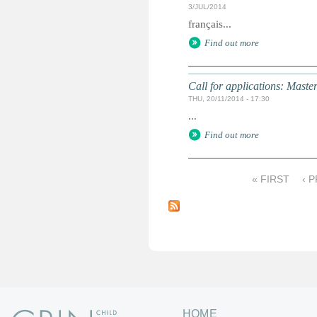
3/JUL/2014
français...
Find out more
Call for applications: Maste
THU, 20/11/2014 - 17:30
...
Find out more
« FIRST
‹ 
P
a
g
e
s
HOME