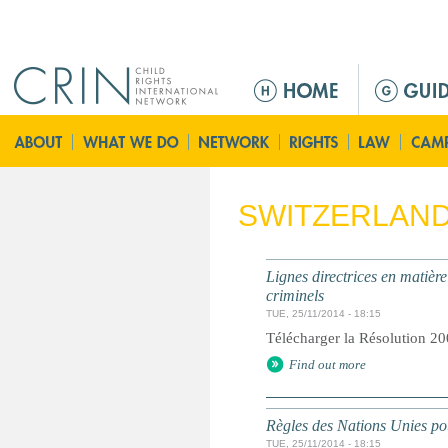
Jump to navigation
M
a
i
n
m
e
SWITZERLAN
n
u
Lignes directrices en matière
criminels
TUE, 25/11/2014 - 18:15
Télécharger la Résolution 20
Find out more
Règles des Nations Unies pou
TUE, 25/11/2014 - 18:15