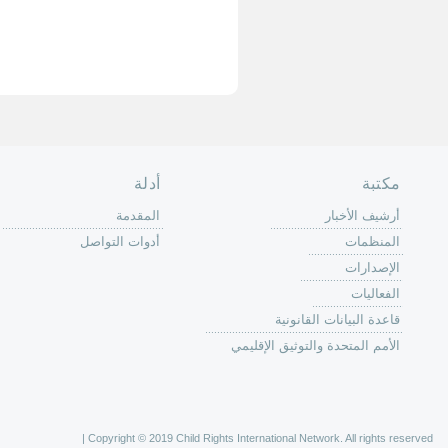
حة الرئيسية
حن
 عمل كرين
كة
وق
ون
لات
ر
ليات