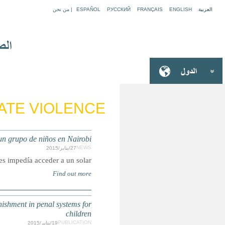
KENIA: La Policía usa gases lacrimógenos y
Escolares protestaron contra la colocación d
NEW REPORT: Cruel, inhuman and degrading - endin