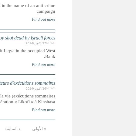
Police in DRC killed at least 51 youth and forcibly disa
OPT
Thirteen-year-old boy shot three times in the chest during rio
RDC : l'ONU réclame la poursuite
Un rapport fait état de 41 victimes, dont quatre enfants, d’a
et extrajudiciaires et disparitions forcées), commises dan
…
12
11
10
9
8
7
6
5
تالية ›
الأخيرة »