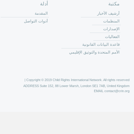
حة الرئيسية
حن
 عمل كرين
كة
وق
ون
لات
ر
ليات