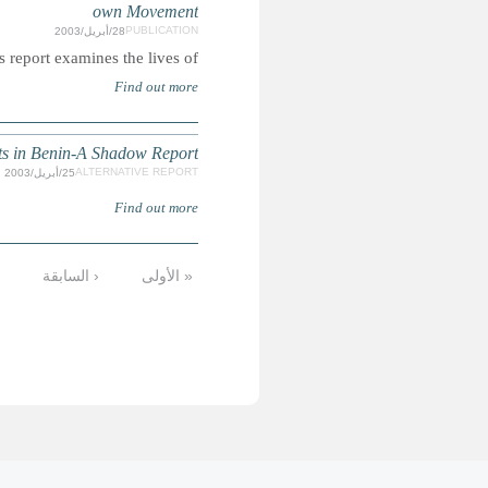
Reproductive Rights of Young Gir
…
32
31
30
29
28
27
26
2
تالية ›
الأخيرة »