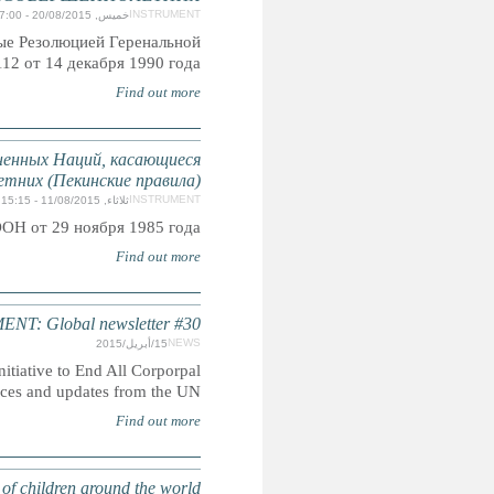
Также известны как Эр-Риядские Руководящие Пр
Асса
Минимальные стандартные правила Органи
отправления правосудия в отношении 
Приняты резолюцией 40/33 Генеральн
CORPOR
Read the latest edition of the quarterly global newslett
Punishment of Children featuring recent develpments,
INHUMAN SENTENCING: Life im