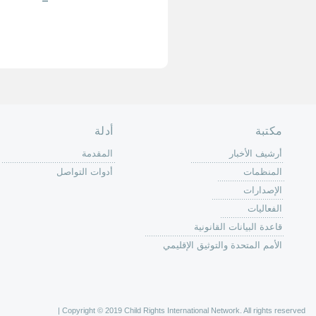
حة الرئيسية
حن
 عمل كرين
كة
وق
ون
لات
ر
ليات