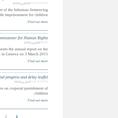
CRIN is launching a global research report on life i
Campaign that highlights the prevalence and plurality of 
UNHRC 28th Session: Opening statement 
The High Commissioner for Human Rights Zeid Ra'ad 
OHCHR activities to open the Human Rights
CORPORAL PUNISHMENT: March 2015 edition
This leaflet gives an overview of the latest developments in 
6
7
8
التالية ›
الأخيرة »