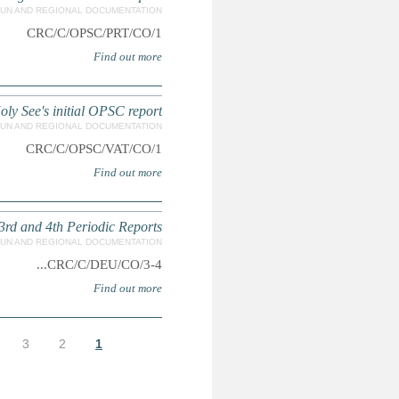
Concluding Observa
Concluding Observations
7
8
9
…
التالية ›
الأخيرة »