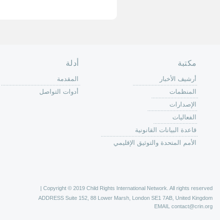
حة الرئيسية
حن
 عمل كرين
كة
وق
ون
لات
ر
ليات