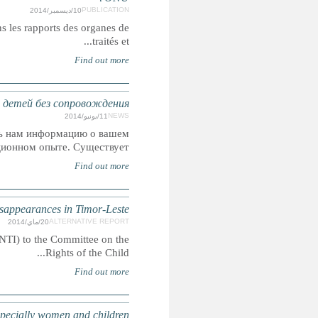
Résumé: Ce rapport est un extrait des questions liées aux droi
КЫРГЫЗСТАН: Адвокация реформы центро
Международная сеть по правам ребенка (CRIN) пр
Supplementary submission to CRC on
This report by Aliansi Nasionál Timor-Leste ba Tribunál
Report of the Special Rapporteur on traffick