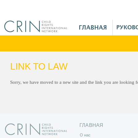
Jump to navigation
M
a
i
n
M
e
LINK TO LAW
n
u
R
Sorry, we have moved to a new site and the link you are looking 
u
ГЛАВНАЯ
O нас