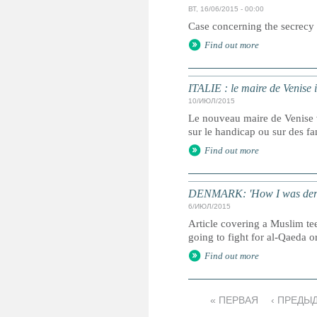
ВТ, 16/06/2015 - 00:00
Case concerning the secrecy 
Find out more
ITALIE : le maire de Venise i
10/ИЮЛ/2015
Le nouveau maire de Venise vi
sur le handicap ou sur des f
Find out more
DENMARK: 'How I was dera
6/ИЮЛ/2015
Article covering a Muslim t
going to fight for al-Qaeda or
Find out more
« ПЕРВАЯ
‹ ПРЕДЫ
С