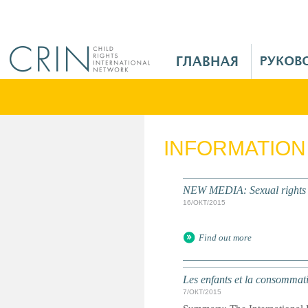
Jump to navigation
M
a
i
n
M
e
INFORMATION
n
u
R
NEW MEDIA: Sexual rights a
u
16/ОКТ/2015
Find out more
Les enfants et la consommat
7/ОКТ/2015