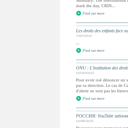
Summary: The International D
mark the day, CRIN...
Find out more
Les droits des enfants face 
7/ОКТ/2015
...
Find out more
ONU : L'institution des droit
15/СЕН/2015
Pour avoir osé dénoncer un v
par sa direction. Le cas de C
d'alerte ne sont pas les bienv
Find out more
РОССИЯ: YouTube заблоки
14/АВГ/2015