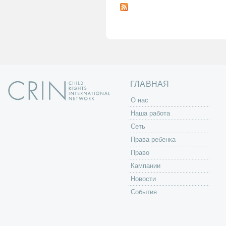
т
р
а
н
и
ц
ы
ГЛАВНАЯ
O нас
Наша работа
Сеть
Права ребенка
Право
Кампании
Новости
События