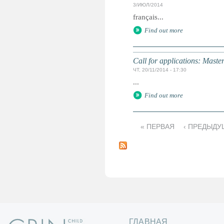
3/ИЮЛ/2014
français...
Find out more
Call for applications: Maste
ЧТ, 20/11/2014 - 17:30
...
Find out more
« ПЕРВАЯ
‹ ПРЕДЫДУ
С
т
р
а
н
и
ц
ы
ГЛАВНАЯ