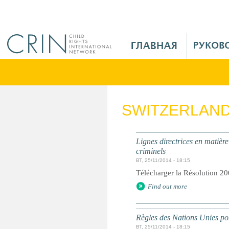
Jump to navigation
M
a
i
n
M
e
SWITZERLAN
n
u
R
Lignes directrices en matière
u
criminels
ВТ, 25/11/2014 - 18:15
Télécharger la Résolution 20
Find out more
Règles des Nations Unies pou
ВТ, 25/11/2014 - 18:15