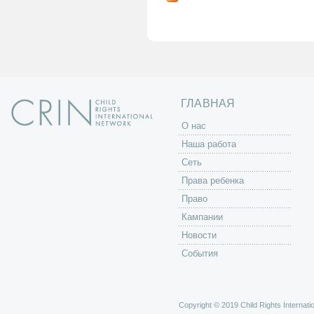
р
а
н
и
ц
ы
ГЛАВНАЯ
O нас
Наша работа
Сеть
Права ребенка
Право
Кампании
Новости
События
Copyright © 2019 Child Rights Internatio