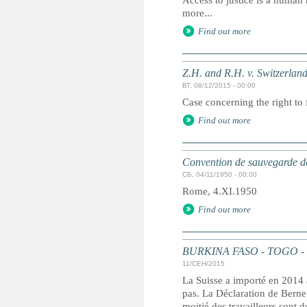
Access to justice is a human r
more...
Find out more
Z.H. and R.H. v. Switzerlan
ВТ, 08/12/2015 - 00:00
Case concerning the right to 
Find out more
Convention de sauvegarde de
СБ, 04/11/1950 - 00:00
Rome, 4.XI.1950
Find out more
BURKINA FASO - TOGO - SUI
11/СЕН/2015
La Suisse a importé en 2014 
pas. La Déclaration de Berne 
moitié des travailleurs sont d