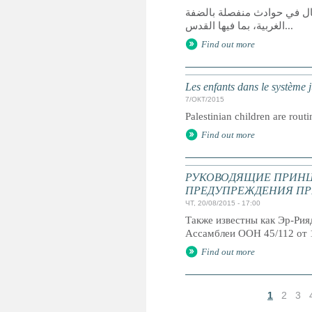
ئيلي ستة أطفال في حوادث منفصلة بالضفة
الغربية، بما فيها القدس...
Find out more
Les enfants dans le système ju
7/ОКТ/2015
Palestinian children are routi
Find out more
РУКОВОДЯЩИЕ ПРИНЦ
ПРЕДУПРЕЖДЕНИЯ ПР
ЧТ, 20/08/2015 - 17:00
Также известны как Эр-Ри
Ассамблеи ООН 45/112 от 
Find out more
1
2
3
С