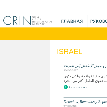
Jump to navigation
M
a
i
n
M
e
ISRAEL
n
u
R
 وصول الأطفال إلى العدالة
u
3/ИЮЛ/2017
خرى حقيقة واقعة، ولكي تكون
حقوق الطفل أكثر من مجرد...
Find out more
Derechos, Remedios y Represe
9/АВГ/2016