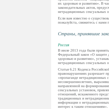
их здоровью и развитию». В ча
законодательных актов, преду
нетрадиционных сексуальных о
Если вам известно о существов
пожалуйста, свяжитесь с нами 
Страны, принявшие зак
Россия
В июле 2013 года были принят
Федеральный закон «О защите 
здоровью и развитию», устана
нетрадиционных сексуальных 
Статья 6.21 Кодекса Российск
правонарушениях разрешает пр
«пропаганде нетрадиционных с
несовершеннолетних, выразивш
направленной на формировани
сексуальных установок, привл
отношений, искаженного предс
традиционных и нетрадиционны
информации о нетрадиционных
интерес к таким отношениям».