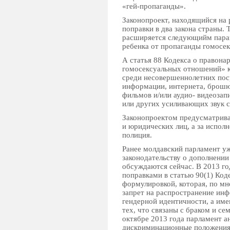
«гей-пропаганды».
Законопроект, находящийся на 
поправки в два закона страны. 
расширяется следующийм параг
ребенка от пропаганды гомосек
А статья 88 Кодекса о правон
гомосексуальных отношений» к
среди несовершеннолетних пос
информации, интернета, брошюр
фильмов и/или аудио- видеозап
или других усиливающих звук с
Законопроектом предусматрив
и юридических лиц, а за испол
полиция.
Ранее молдавский парламент у
законодательству о дополнении
обсуждаются сейчас. В 2013 го
поправками в статью 90(1) Ко
формулировкой, которая, по мн
запрет на распространение инф
гендерной идентичности, а им
тех, что связаны с браком и се
октябре 2013 года парламент а
дискриминационные положения