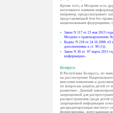
Кроме того, в Молдове есть др
негативного влияния информаци
например, предусматривает за
представляющей бои без прави
национальными федерациями, с 
Закон N 117 от 23 мая 2013 го
Молдова о правонарушениях № 
Кодекс N 218 от 24.10.2008 «О
дополнениями к ст. 90 (1))
;
Закон N 30 от 07 марта 2013 г
информации»
.
Беларусь
В Республике Беларусь, по ини
на рассмотрение Национальног
внесении изменения и дополнен
по вопросам защиты детей от 
развитию». Данный законопрое
запрещенной для распространен
распространения среди детей о
запрещенной информации относ
дискредитирующая институт се
формулировка, допускающая ши