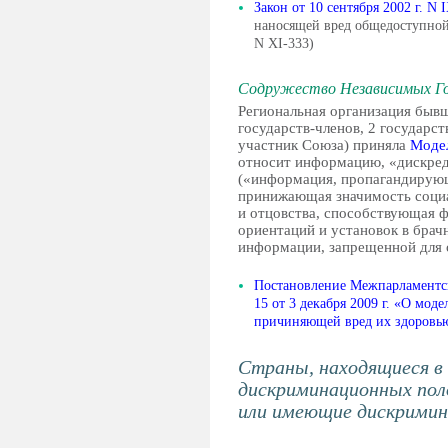
Закон от 10 сентября 2002 г. N 
наносящей вред общедоступной
N XI-333)
Содружество Независимых Го
Региональная организация быв
государств-членов, 2 государс
участник Союза) приняла
Моде
относит информацию, «дискре
(«информация, пропагандирую
принижающая значимость социа
и отцовства, способствующая 
ориентаций и установок в брачн
информации, запрещенной для 
Постановление Межпарламентск
15 от 3 декабря 2009 г. «О мод
причиняющей вред их здоровь
Страны, находящиеся в
дискриминационных пол
или имеющие дискримин