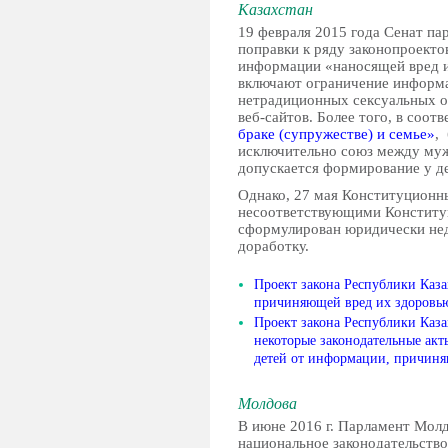
Казахстан
19 февраля 2015 года Сенат па
поправки к ряду законопроекто
информации «наносящей вред и
включают ограничение информ
нетрадиционных сексуальных о
веб-сайтов. Более того, в соот
браке (супружестве) и семье»
,
исключительно союз между муж
допускается формирование у де
Однако, 27 мая Конституционн
несоответствующими Конституц
сформулирован юридически недо
доработку.
Проект закона Республики Каза
причиняющей вред их здоровь
Проект закона Республики Каз
некоторые законодательные ак
детей от информации, причиня
Молдова
В июне 2016 г. Парламент Молд
национальное законодательств