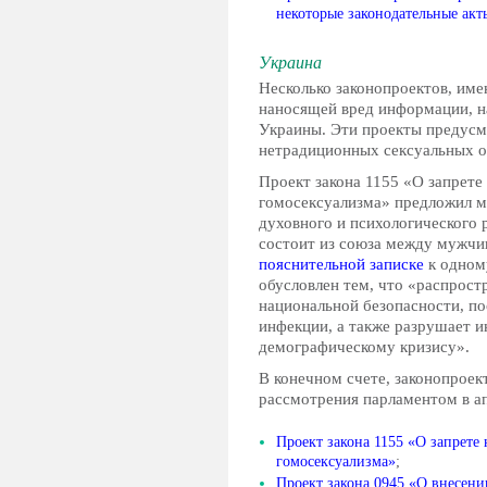
некоторые законодательные ак
Украина
Несколько законопроектов, им
наносящей вред информации, н
Украины. Эти проекты предусм
нетрадиционных сексуальных 
Проект закона 1155 «О запрете
гомосексуализма» предложил м
духовного и психологического р
состоит из союза между мужч
пояснительной записке
к одному
обусловлен тем, что «распрост
национальной безопасности, п
инфекции, а также разрушает и
демографическому кризису».
В конечном счете, законопроек
рассмотрения парламентом в ап
Проект закона 1155 «О запрете
гомосексуализма»
;
Проект закона 0945 «О внесени