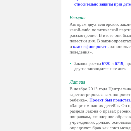
относительно защиты прав дет
Венгрия
Авторам двух венгерских закон
какой-либо политической партии
рассмотрение. В итоге они был
повестки дня. В законопроекта
и
классифицировать
однополые 
поведения».
Законопроекты
6720
и
6719
, п
другие законодательные акты.
Латвия
В ноябре 2013 года Центральна
зарегистрировала законопроект
ребенка».
Проект был представ
«Защитим наших детей!». Он п
раздела Закона о правах ребен
поправкам, «гендерное образов
учреждениях должно основывать
определяет брак как союз меж