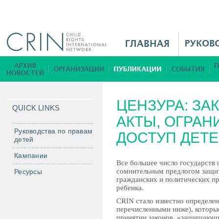
Jump to navigation
M
a
i
Б
n
и
M
б
ЦЕНЗУРА: З
e
л
QUICK LINKS
n
АКТЫ, ОГРА
и
u
о
Руководства по правам
ДОСТУП ДЕТ
детей
R
т
u
е
Кампании
Все большее число государств 
к
сомнительным предлогом защит
Ресурсы
а
гражданских и политических п
ребенка.
CRIN стало известно определен
перечисленными ниже), которы
принятии законов, «защищающ