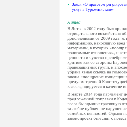
Закон «О правовом регулирован
услуг в Туркменистане»
Литва
В Литве в 2002 году был приня
отрицательного воздействия о
дополнениями от 2009 года, к
информацию, наносящую вред 
материалы, в которых «поощря
полигамные отношения», и ко
ценности и чувство пренебрежен
критике как со стороны Европе
правозащитных групп, и впосле
убрана явная ссылка на гомосе
закона «поощрение концепции в
предусмотренной Конституцие
классифицируется в качестве 
В марте 2014 года парламент 
предложенной поправки к Коде
ввела бы административную отв
за любое публичное нарушение
семейных ценностей. Однако п
законопроект был снят с повес