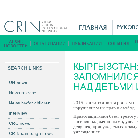
Jump to navigation
M
a
i
Б
n
и
M
б
КЫРГЫЗСТАН:
e
л
SEARCH LINKS
n
ЗАПОМНИЛСЯ
и
u
о
UN news
НАД ДЕТЬМИ
R
т
News release
u
е
2015 год запомнился ростом на
News by/for children
к
нарушением их прав и свобод.
а
Interview
Правозащитники бьют тревогу 
насилия над женщинами, увели
CRC news
девушек, принуждаемых к заму
учреждениях.
CRIN campaign news