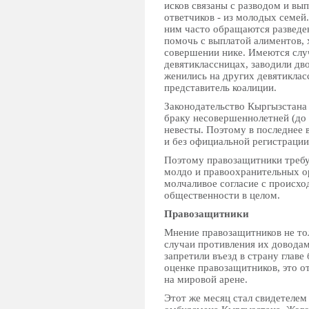
исков связаны с разводом и вы
ответчиков - из молодых семей
ним часто обращаются разведе
помочь с выплатой алиментов, 
совершении нике. Имеются слу
девятиклассницах, заводили дв
женились на других девятиклас
представитель коалиции.
Законодательство Кыргызстана 
браку несовершеннолетней (до 
невесты. Поэтому в последнее 
и без официальной регистрации
Поэтому правозащитники требу
молдо и правоохранительных о
молчаливое согласие с происхо
общественности в целом.
Правозащитники
Мнение правозащитников не то
случаи противления их доводам
запретили въезд в страну гла
оценке правозащитников, это о
на мировой арене.
Этот же месяц стал свидетеле