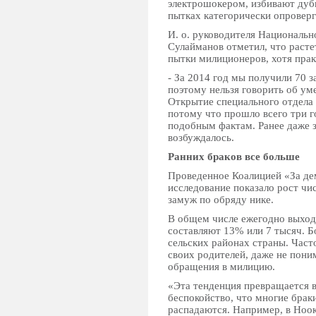
электрошокером, избивают дуб
пытках категорически опроверг
И. о. руководителя Националь
Сулайманов отметил, что расте
пытки милиционеров, хотя прак
- За 2014 год мы получили 70 з
поэтому нельзя говорить об у
Открытие специального отдела 
потому что прошло всего три го
подобным фактам. Ранее даже з
возбуждалось.
Ранних браков все больше
Проведенное Коалицией «За де
исследование показало рост ч
замуж по обряду нике.
В общем числе ежегодно выход
составляют 13% или 7 тысяч. Б
сельских районах страны. Част
своих родителей, даже не пони
обращения в милицию.
«Эта тенденция превращается 
беспокойство, что многие брак
распадаются. Например, в Ноо