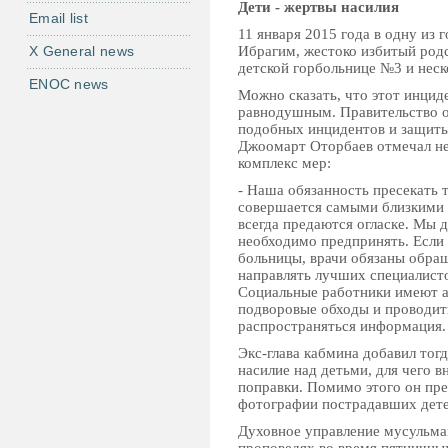
Дети - жертвы насилия
Email list
11 января 2015 года в одну из 
X General news
Ибрагим, жестоко избитый родс
детской горбольнице №3 и неск
ENOC news
Можно сказать, что этот инцид
равнодушным. Правительство 
подобных инцидентов и защиты
Джоомарт Оторбаев отмечал не
комплекс мер:
- Наша обязанность пресекать т
совершается самыми близкими 
всегда предаются огласке. Мы 
необходимо предпринять. Если 
больницы, врачи обязаны обра
направлять лучших специалисто
Социальные работники имеют а
подворовые обходы и проводит
распространяться информация.
Экс-глава кабмина добавил тогд
насилие над детьми, для чего 
поправки. Помимо этого он пр
фотографии пострадавших дете
Духовное управление мусульм