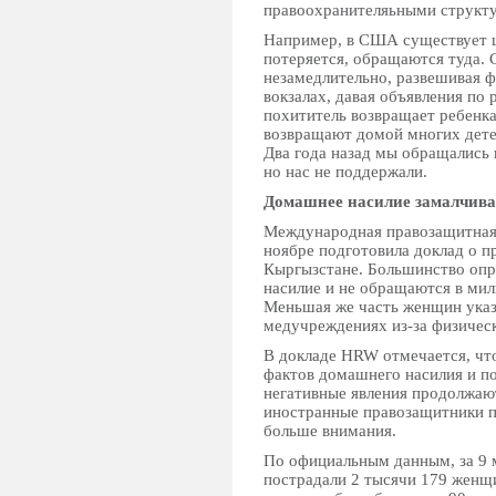
правоохранителяьными структ
Например, в США существует ц
потеряется, обращаются туда.
незамедлительно, развешивая ф
вокзалах, давая объявления по 
похититель возвращает ребенка
возвращают домой многих детей
Два года назад мы обращались 
но нас не поддержали.
Домашнее насилие замалчива
Международная правозащитная 
ноябре подготовила доклад о 
Кыргызстане. Большинство опр
насилие и не обращаются в ми
Меньшая же часть женщин указа
медучреждениях из-за физическ
В докладе HRW отмечается, чт
фактов домашнего насилия и по
негативные явления продолжаю
иностранные правозащитники п
больше внимания.
По официальным данным, за 9 м
пострадали 2 тысячи 179 женщ