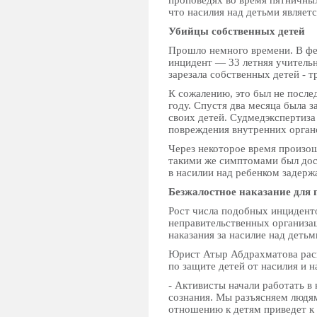
проповедях во время пятничных
что насилия над детьми являет
Убийцы собственных детей
Прошло немного времени. В фе
инцидент — 33 летняя учитель
зарезала собственных детей - 
К сожалению, это был не после
году. Спустя два месяца была 
своих детей. Судмедэкспертиза
повреждения внутренних орган
Через некоторое время произош
такими же симптомами был дос
в насилии над ребенком задерж
Безжалостное наказание для 
Рост числа подобных инцидент
неправительственных организац
наказания за насилие над детьм
Юрист Атыр Абдрахматова раск
по защите детей от насилия и н
- Активисты начали работать 
сознания. Мы разъясняем людям
отношению к детям приведет к