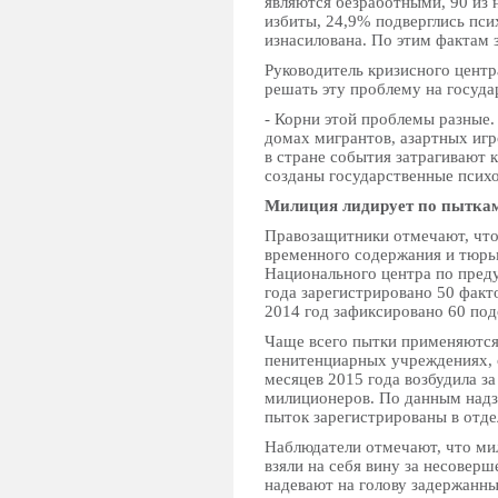
являются безработными, 90 из
избиты, 24,9% подверглись пси
изнасилована. По этим фактам 
Руководитель кризисного центр
решать эту проблему на госуда
- Корни этой проблемы разные
домах мигрантов, азартных игр
в стране события затрагивают 
созданы государственные псих
Милиция лидирует по пытка
Правозащитники отмечают, что
временного содержания и тюрь
Национального центра по преду
года зарегистрировано 50 факто
2014 год зафиксировано 60 по
Чаще всего пытки применяются
пенитенциарных учреждениях, о
месяцев 2015 года возбудила з
милиционеров. По данным надз
пыток зарегистрированы в отде
Наблюдатели отмечают, что ми
взяли на себя вину за несовер
надевают на голову задержанн