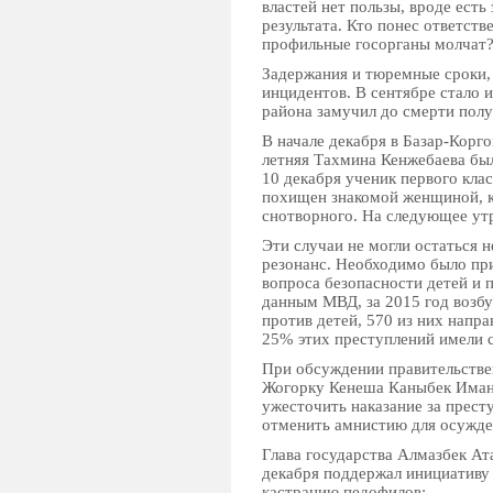
властей нет пользы, вроде есть
результата. Кто понес ответст
профильные госорганы молчат
Задержания и тюремные сроки,
инцидентов. В сентябре стало и
района замучил до смерти пол
В начале декабря в Базар-Корг
летняя Тахмина Кенжебаева был
10 декабря ученик первого кла
похищен знакомой женщиной, к
снотворного. На следующее ут
Эти случаи не могли остаться 
резонанс. Необходимо было пр
вопроса безопасности детей и 
данным МВД, за 2015 год возбу
против детей, 570 из них напр
25% этих преступлений имели 
При обсуждении правительстве
Жогорку Кенеша Каныбек Иман
ужесточить наказание за прест
отменить амнистию для осужде
Глава государства Алмазбек Ат
декабря поддержал инициативу 
кастрацию педофилов: