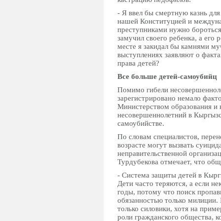
- Я ввел бы смертную казнь дл
нашей Конституцией и междуна
преступниками нужно бороться,
замучил своего ребенка, а его
месте я закидал бы камнями му
выступлениях заявляют о факта
права детей?
Все больше детей-самоубийц
Помимо гибели несовершенноле
зарегистрировано немало факто
Министерством образования и 
несовершеннолетний в Кыргызс
самоубийстве.
По словам специалистов, перен
возрасте могут вызвать суицид
неправительственной организац
Турдубекова отмечает, что общ
- Система защиты детей в Кыр
Дети часто теряются, а если не
годы, потому что поиск пропа
обязанностью только милиции.
только силовики, хотя на прим
роли гражданского общества, к