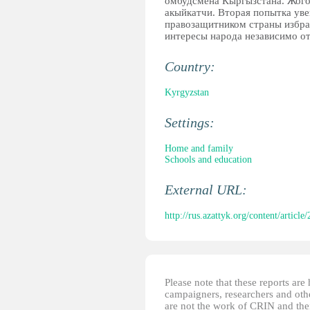
омбудсмена Кыргызстана. Жогор
акыйкатчи. Вторая попытка уве
правозащитником страны избра
интересы народа независимо от
Country:
Kyrgyzstan
Settings:
Home and family
Schools and education
External URL:
http://rus.azattyk.org/content/articl
Please note that these reports ar
campaigners, researchers and other
are not the work of CRIN and thei