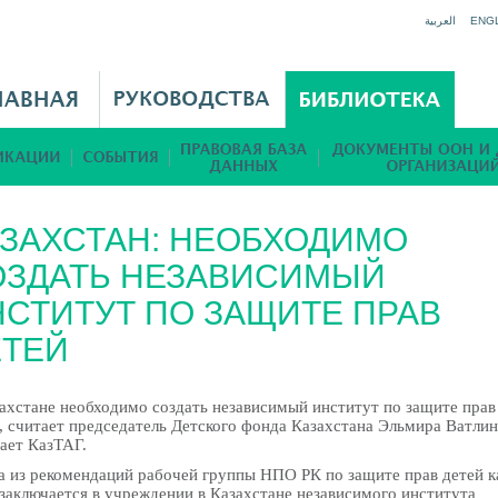
Jump to navigation
العربية
ENG
АЗАХСТАН: НЕОБХОДИМО
ОЗДАТЬ НЕЗАВИСИМЫЙ
СТИТУТ ПО ЗАЩИТЕ ПРАВ
ЕТЕЙ
ахстане необходимо создать независимый институт по защите прав
, считает председатель Детского фонда Казахстана Эльмира Ватлин
ает КазТАГ.
а из рекомендаций рабочей группы НПО РК по защите прав детей к
 заключается в учреждении в Казахстане независимого института