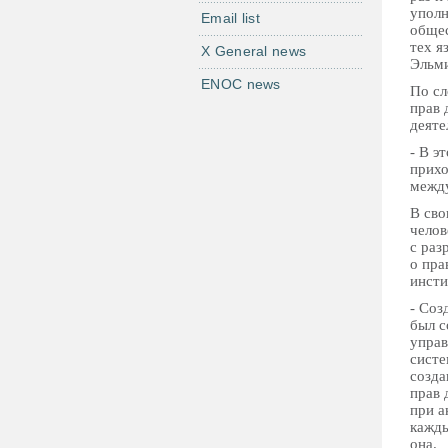
уполн
Email list
общес
тех я
X General news
Эльми
ENOC news
По сл
прав 
деяте
- В э
прихо
между
В сво
челов
с раз
о пра
инсти
- Соз
был с
управ
систе
созда
прав 
при а
кажды
она.