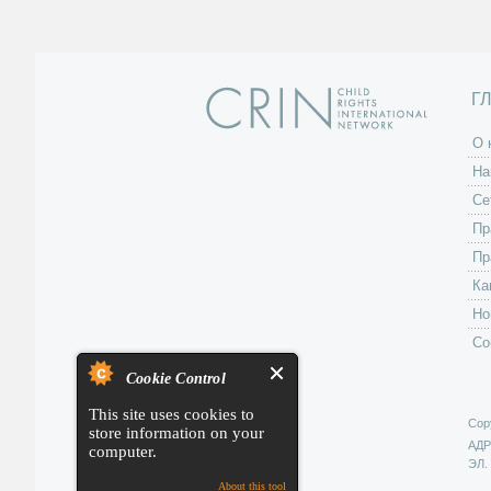
Г
O 
На
Се
Пр
Пр
Ка
Но
Со
Cookie Control
This site uses cookies to
Copy
store information on your
АД
computer.
ЭЛ.
About this tool