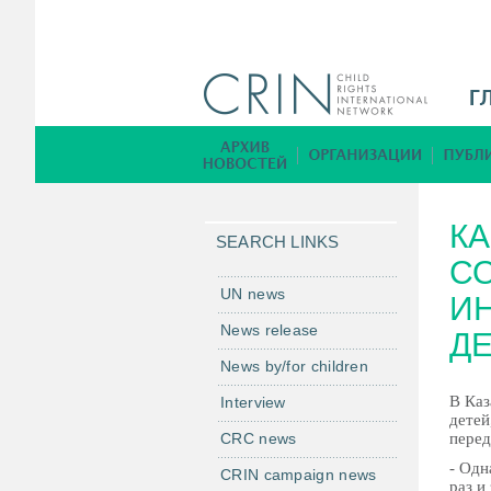
M
a
i
Б
n
и
M
б
К
e
л
SEARCH LINKS
n
С
и
u
о
UN news
ИН
R
т
News release
Д
u
е
News by/for children
к
а
В Каз
Interview
детей
CRC news
перед
- Одн
CRIN campaign news
раз и