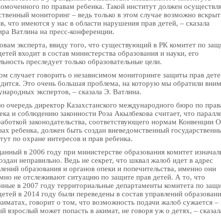
омоченного по правам ребенка. Такой институт должен осуществл
твенный мониторинг – ведь только в этом случае возможно вскрыт
зв, что имеются у нас в области нарушения прав детей, – сказала
ра Ватлина на пресс-конференции.
овам эксперта, ввиду того, что существующий в РК комитет по защ
детей входит в состав министерства образования и науки, его
льность преследует только образовательные цели.
том случает говорить о независимом мониторинге защиты прав дете
дится. Это очень большая проблема, на которую мы обратили вни
народных экспертов, – сказала Э. Ватлина.
ю очередь директор Казахстанского международного бюро по пра
ека и соблюдению законности Роза Акылбекова считает, что паралл
работкой законодательства, соответствующего нормам Конвенции 
вах ребенка, должен быть создан вневедомственный государственн
тут по охране интересов и прав ребенка.
данный в 2006 году при министерстве образования комитет изначал
оздан неправильно. Ведь не секрет, что шквал жалоб идет в адрес
лений образования и органов опеки и попечительства, именно они
мно не отслеживают ситуацию по защите прав детей. А то, что
нные в 2007 году территориальные департаменты комитета по защ
детей в 2014 году были переведены в состав управлений образован
киматах, говорит о том, что возможность подачи жалоб сужается – 
й взрослый может попасть в акимат, не говоря уж о детях, – сказал