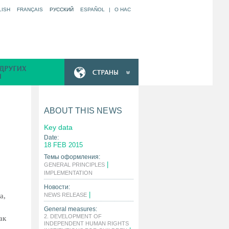
LISH
FRANÇAIS
РУССКИЙ
ESPAÑOL
|
O НАС
ABOUT THIS NEWS
Key data
Date:
18 FEB 2015
Темы оформления:
|
GENERAL PRINCIPLES
|
IMPLEMENTATION
Новости:
|
а,
NEWS RELEASE
General measures:
2. DEVELOPMENT OF
ак
INDEPENDENT HUMAN RIGHTS