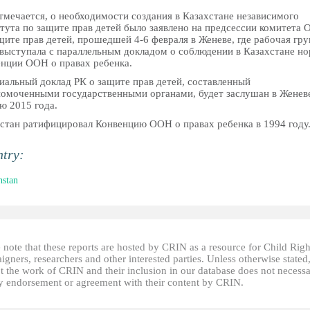
тмечается, о необходимости создания в Казахстане независимого
тута по защите прав детей было заявлено на предсессии комитета
щите прав детей, прошедшей 4-6 февраля в Женеве, где рабочая гру
ыступала с параллельным докладом о соблюдении в Казахстане н
нции ООН о правах ребенка.
альный доклад РК о защите прав детей, составленный
омоченными государственными органами, будет заслушан в Женев
ю 2015 года.
стан ратифицировал Конвенцию ООН о правах ребенка в 1994 году
ntry:
hstan
 note that these reports are hosted by CRIN as a resource for Child Righ
gners, researchers and other interested parties. Unless otherwise stated
t the work of CRIN and their inclusion in our database does not necessa
fy endorsement or agreement with their content by CRIN.