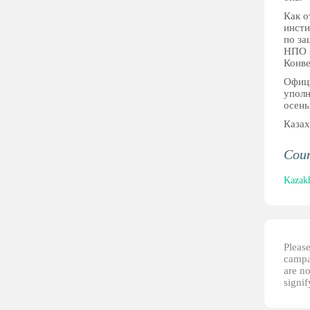
Как о
инсти
по за
НПО в
Конве
Офици
уполн
осень
Казах
Cou
Kazak
Please
campai
are no
signi