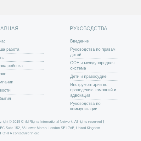
ЛАВНАЯ
РУКОВОДСТВА
нас
Введение
ша работа
Руководства по правам
детей
ть
ООН и международная
ава ребенка
система
аво
Дети и правосудие
мпании
Инструментарии по
проведению кампаний и
вости
адвокации
бытия
Руководства по
коммуникации
right © 2019 Child Rights International Network. All rights reserved |
РЕС
Suite 152, 88 Lower Marsh, London SE1 7AB, United Kingdom
 ПОЧТА
contact@crin.org