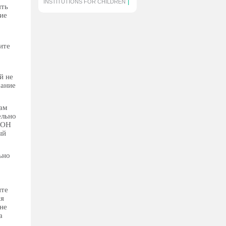
|
INSTITUTIONS FOR CHILDREN
ять
ие
ите
й не
мание
вам
ельно
ООН
ый
ьно
ите
ия
не
а