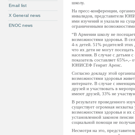
школу.
Email list
На пресс-конференции, органи
X General news
инвалидов, представители ЮНИ
ими изучений и указали на су
ENOC news
ограниченными возможностями
“В Армении школу не посещает
возможностями здоровья. В сел
4-х детей. 51% родителей этих
что их дети не могут посещат
населения. В случае с детьми 
показатель составляет 65%»,- 
ЮНИСЕФ Генрит Аренс.
Согласно докладу этой организ
возможностями здоровья живет 
интернате. В случае с имеющи
друзей и участвовать в мероп
имеют друзей, 33% не участву
В результате проведенного из
существует огромная нехватка 
возможностями здоровья и их с
установленной законом пенсии 
социальной помощи не получаю
Несмотря на это, представите