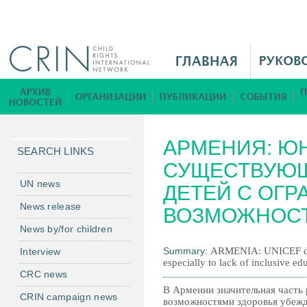
Jump to navigation
M
a
i
Б
n
и
M
б
АРМЕНИЯ: Ю
e
л
SEARCH LINKS
n
СУЩЕСТВУЮ
и
u
о
UN news
ДЕТЕЙ С ОГ
R
т
News release
ВОЗМОЖНОС
u
е
News by/for children
к
а
Summary:
ARMENIA: UNICEF draw
Interview
especially to lack of inclusive ed
CRC news
В Армении значительная часть
CRIN campaign news
возможностями здоровья убежд