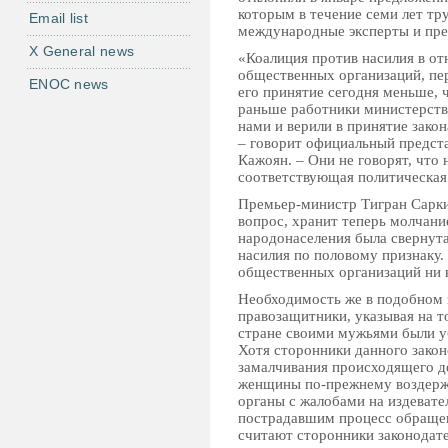
которым в течение семи лет тр
Email list
международные эксперты и пре
X General news
«Коалиция против насилия в о
общественных организаций, пер
ENOC news
его принятие сегодня меньше, 
раньше работники министерств
нами и верили в принятие зако
– говорит официальный предст
Кажоян. – Они не говорят, что 
соответствующая политическая 
Премьер-министр Тигран Сарки
вопрос, хранит теперь молчани
народонаселения была свернута
насилия по половому признаку
общественных организаций ни к
Необходимость же в подобном з
правозащитники, указывая на то
стране своими мужьями были уб
Хотя сторонники данного закон
замалчивания происходящего д
женщины по-прежнему воздерж
органы с жалобами на издевате
пострадавшим процесс обращен
считают сторонники законодате