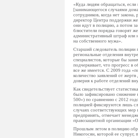
«Куда людям обращаться, если 
[занимающегося случаями дома
сотрудников, когда нет закона
директор Центра поддержки же
они идут в полицию, а потом з
блюстители порядка говорят же
административный штраф или н
на собственного мужа».
Старший следователь полиции п
региональные отделения внутр
специалистов, которые бы зани
подчеркивает, что прогресс в 
все же имеется. С 2009 года «
количество заявлений от жерт
доверия к работе отделений вн
Как свидетельствует статистик
было зафиксировано снижение к
500») по сравнению с 2012 годо
полицией фиксируются лишь слу
случаях соответствующих мер 
предпринять, отмечает менедж
правозащитной организации «О
Прошлым летом в полицию обра
Никогосян, которой ее супруг, 