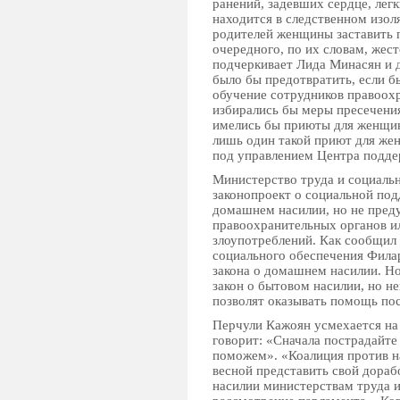
ранений, задевших сердце, легк
находится в следственном изол
родителей женщины заставить 
очередного, по их словам, жест
подчеркивает Лида Минасян и 
было бы предотвратить, если 
обучение сотрудников правоох
избирались бы меры пресечени
имелись бы приюты для женщин
лишь один такой приют для же
под управлением Центра подд
Министерство труда и социальн
законопроект о социальной по
домашнем насилии, но не пред
правоохранительных органов и
злоупотреблений. Как сообщил 
социального обеспечения Филар
закона о домашнем насилии. Н
закон о бытовом насилии, но н
позволят оказывать помощь по
Перчули Кажоян усмехается на 
говорит: «Сначала пострадайте
поможем». «Коалиция против н
весной представить свой дораб
насилии министерствам труда и 