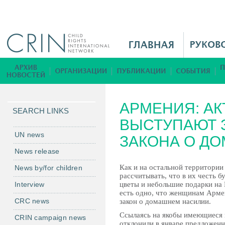
Jump to navigation
M
a
i
Б
n
и
M
б
АРМЕНИЯ: А
e
л
SEARCH LINKS
n
ВЫСТУПАЮТ 
и
u
о
UN news
ЗАКОНА О Д
R
т
News release
u
е
Как и на остальной территори
News by/for children
к
рассчитывать, что в их честь б
а
Interview
цветы и небольшие подарки на
есть одно, что женщинам Арме
CRC news
закон о домашнем насилии.
Ссылаясь на якобы имеющиеся 
CRIN campaign news
отклонили в январе предложен