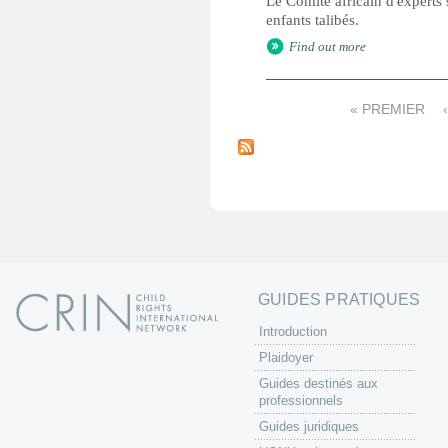
Le Comité africain d'experts s
enfants talibés.
Find out more
« PREMIER
P
a
g
e
s
GUIDES PRATIQUES
Introduction
Plaidoyer
Guides destinés aux
professionnels
Guides juridiques