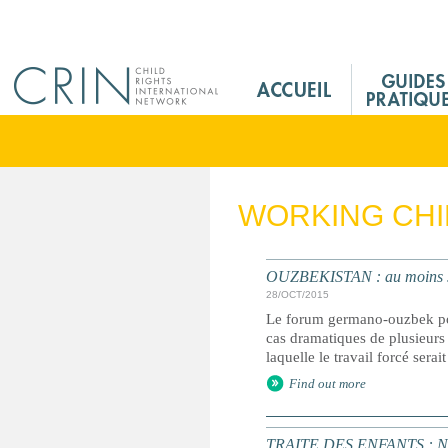
Jump to navigation
M
a
i
n
M
e
WORKING CH
n
u
F
OUZBEKISTAN : au moins six
r
28/OCT/2015
Le forum germano-ouzbek pou
cas dramatiques de plusieurs 
laquelle le travail forcé serait
Find out more
TRAITE DES ENFANTS : Nestlé