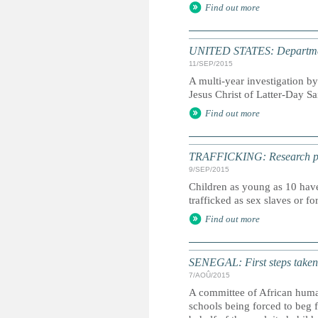
Find out more
UNITED STATES: Department 
11/SEP/2015
A multi-year investigation b
Jesus Christ of Latter-Day S
Find out more
TRAFFICKING: Research point
9/SEP/2015
Children as young as 10 have
trafficked as sex slaves or fo
Find out more
SENEGAL: First steps taken 
7/AOÛ/2015
A committee of African human
schools being forced to beg 