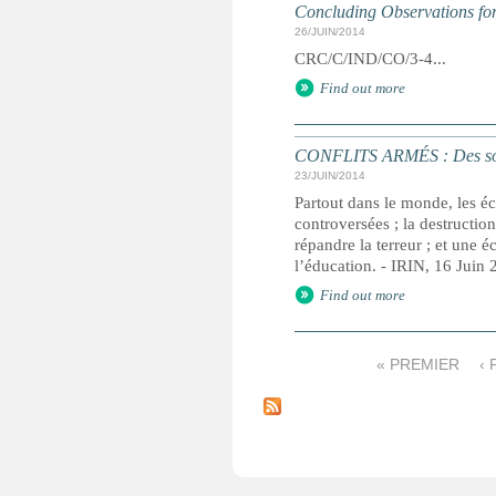
Concluding Observations for
26/JUIN/2014
CRC/C/IND/CO/3-4...
Find out more
CONFLITS ARMÉS : Des soldat
23/JUIN/2014
Partout dans le monde, les éc
controversées ; la destructio
répandre la terreur ; et une é
l’éducation. - IRIN, 16 Juin
Find out more
« PREMIER
‹
P
a
g
e
s