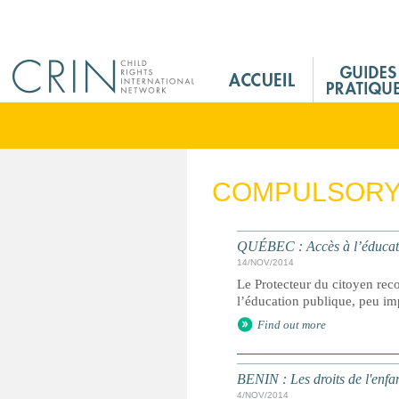
Jump to navigation
M
a
i
n
M
e
COMPULSORY 
n
u
F
QUÉBEC : Accès à l’éducatio
r
14/NOV/2014
Le Protecteur du citoyen rec
l’éducation publique, peu imp
Find out more
BENIN : Les droits de l'enfa
4/NOV/2014