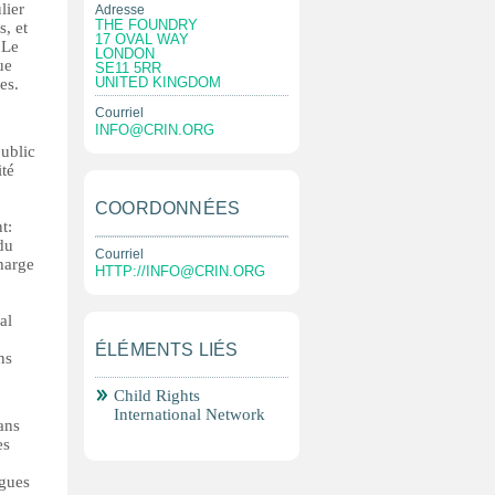
lier
Adresse
THE FOUNDRY
, et
17 OVAL WAY
 Le
LONDON
ue
SE11 5RR
UNITED KINGDOM
es.
Courriel
INFO@CRIN.ORG
public
ité
COORDONNÉES
t:
du
Courriel
harge
HTTP://
INFO@CRIN.ORG
al
ÉLÉMENTS LIÉS
ns
Child Rights
International Network
ans
es
ngues