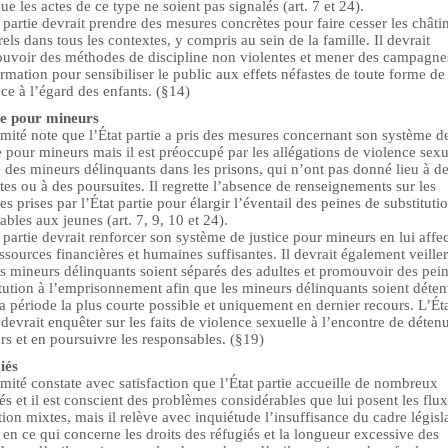
ue les actes de ce type ne soient pas signalés (art. 7 et 24).
 partie devrait prendre des mesures concrètes pour faire cesser les chât
els dans tous les contextes, y compris au sein de la famille. Il devrait
uvoir des méthodes de discipline non violentes et mener des campagne
rmation pour sensibiliser le public aux effets néfastes de toute forme de
ce à l’égard des enfants. (§14)
ce pour mineurs
mité note que l’État partie a pris des mesures concernant son système d
e pour mineurs mais il est préoccupé par les allégations de violence sexu
 des mineurs délinquants dans les prisons, qui n’ont pas donné lieu à d
es ou à des poursuites. Il regrette l’absence de renseignements sur les
s prises par l’État partie pour élargir l’éventail des peines de substituti
ables aux jeunes (art. 7, 9, 10 et 24).
 partie devrait renforcer son système de justice pour mineurs en lui affe
ssources financières et humaines suffisantes. Il devrait également veiller
s mineurs délinquants soient séparés des adultes et promouvoir des pei
tution à l’emprisonnement afin que les mineurs délinquants soient déte
a période la plus courte possible et uniquement en dernier recours. L’Ét
 devrait enquêter sur les faits de violence sexuelle à l’encontre de déten
s et en poursuivre les responsables. (§19)
iés
ité constate avec satisfaction que l’État partie accueille de nombreux
és et il est conscient des problèmes considérables que lui posent les flu
ion mixtes, mais il relève avec inquiétude l’insuffisance du cadre législa
 en ce qui concerne les droits des réfugiés et la longueur excessive des