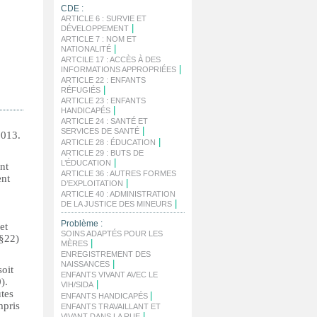
CDE :
ARTICLE 6 : SURVIE ET
|
DÉVELOPPEMENT
ARTICLE 7 : NOM ET
|
NATIONALITÉ
ARTCILE 17 : ACCÈS À DES
|
INFORMATIONS APPROPRIÉES
ARTICLE 22 : ENFANTS
|
RÉFUGIÉS
ARTICLE 23 : ENFANTS
|
HANDICAPÉS
ARTICLE 24 : SANTÉ ET
|
SERVICES DE SANTÉ
2013.
|
ARTICLE 28 : ÉDUCATION
ARTICLE 29 : BUTS DE
|
L’ÉDUCATION
nt
ARTICLE 36 : AUTRES FORMES
ent
|
D’EXPLOITATION
ARTICLE 40 : ADMINISTRATION
|
DE LA JUSTICE DES MINEURS
Problème :
et
SOINS ADAPTÉS POUR LES
(§22)
|
MÈRES
ENREGISTREMENT DES
|
NAISSANCES
soit
ENFANTS VIVANT AVEC LE
).
|
VIH/SIDA
utes
|
ENFANTS HANDICAPÉS
mpris
ENFANTS TRAVAILLANT ET
|
VIVANT DANS LA RUE