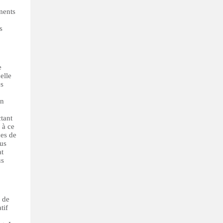
iments
s
e
elle
es
on
ctant
 à ce
nes de
nus
at
us
x de
tif