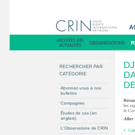
M
a
i
B
n
i
M
b
DJ
e
l
RECHERCHER PAR
n
DA
i
CATÉGORIE
u
o
DE
F
t
Abonnez-vous à nos
bulletins
r
h
Résu
è
Campagnes
les ra
q
le Com
Études de cas (en
u
anglais)
Aller
e
L'Observatoire de CRIN
Com