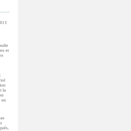
2013
sulte
es et
es
t
iol
tion
t la
non
e en
pas
ts
iqués,