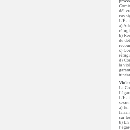
procéd
Comité
délivr
cas si
L’État
a) Ado
réfugi
b) Ren
de dét
recour
c) Con
réfugi
d) Con
la vio
garant
itinér
Viole
Le Com
l’égar
L’État
sexuel
a) En 
faisan
sur le
b) En 
l’égar