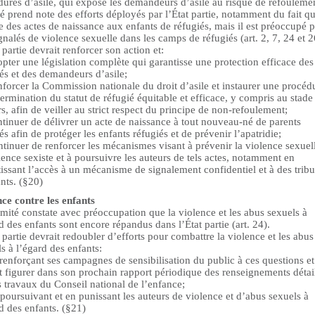
ures d’asile, qui expose les demandeurs d’asile au risque de refouleme
 prend note des efforts déployés par l’État partie, notamment du fait qu
e des actes de naissance aux enfants de réfugiés, mais il est préoccupé p
gnalés de violence sexuelle dans les camps de réfugiés (art. 2, 7, 24 et 2
 partie devrait renforcer son action et:
pter une législation complète qui garantisse une protection efficace des
és et des demandeurs d’asile;
forcer la Commission nationale du droit d’asile et instaurer une procéd
ermination du statut de réfugié équitable et efficace, y compris au stade
s, afin de veiller au strict respect du principe de non-refoulement;
tinuer de délivrer un acte de naissance à tout nouveau-né de parents
és afin de protéger les enfants réfugiés et de prévenir l’apatridie;
tinuer de renforcer les mécanismes visant à prévenir la violence sexuell
lence sexiste et à poursuivre les auteurs de tels actes, notamment en
issant l’accès à un mécanisme de signalement confidentiel et à des trib
ants. (§20)
nce contre les enfants
ité constate avec préoccupation que la violence et les abus sexuels à
d des enfants sont encore répandus dans l’État partie (art. 24).
 partie devrait redoubler d’efforts pour combattre la violence et les abus
s à l’égard des enfants:
renforçant ses campagnes de sensibilisation du public à ces questions et
t figurer dans son prochain rapport périodique des renseignements détai
s travaux du Conseil national de l’enfance;
poursuivant et en punissant les auteurs de violence et d’abus sexuels à
d des enfants. (§21)