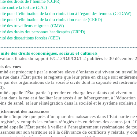
ité des droits de l’homme (CCPR)
ité contre la torture (CAT)
ité pour l’élimination de la discrimination à l’égard des femmes (CEDAW)
ité pour l’élimination de la discrimination raciale (CERD)
ité des travailleurs migrants (CMW)
ité des droits des personnes handicapées (CRPD)
ité des disparitions forcées (CED)
mité des droits économiques, sociaux et culturels
vations finales du rapport E/C.12/DJI/CO/1-2 publiées le 30 décembre 
ts des rues
ité est préoccupé par le nombre élevé d’enfants qui vivent ou travaille
a rue dans l’État partie et regrette que leur prise en charge soit entièrem
e par des organisations de la société civile dont la capacité est restreinte
0).
ité appelle l’État partie à prendre en charge les enfants qui vivent ou
llent dans la rue et à faciliter leur accès à un hébergement, à l’éducation 
ins de santé, et leur réintégration dans la société et le système scolaire.
istrement des naissances
ité s’inquiète que près d’un quart des naissances dans l’État partie ne 
registré, y compris les enfants réfugiés nés en dehors des camps (art. 10
ité appelle l’État partie à veiller à l’enregistrement systématique de to
issances sur son territoire et à la délivrance de certificats y relatifs, y co