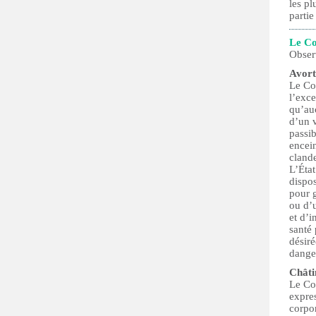
les pl
partie
Le Co
Obser
Avor
Le Com
l’exce
qu’au
d’un v
passi
encein
clande
L’État
dispo
pour g
ou d’u
et d’i
santé 
désiré
danger
Châti
Le Co
expres
corpor