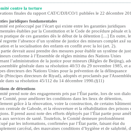
mité contre la torture
vations finales du rapport CAT/C/DJI/CO/1 publiées le 22 décembre 20
ties juridiques fondamentales
ité est préoccupé par l’écart qui existe entre les garanties juridiques
entales établies par la Constitution et le Code de procédure pénale et l
n pratique de ces garanties dès le début de la détention […] En outre, le
é regrette l’absence d’un système de justice des mineurs complet axé su
ation et la socialisation des enfants en conflit avec la loi (art. 2).
 partie devrait aussi prendre des mesures pour établir un système de just
ineurs conforme à l’Ensemble de règles minima des Nations Unies
nant l’administration de la justice pour mineurs (Règles de Beijing), ad
'Assemblée générale dans sa résolution 40/33 du 29 novembre 1985, et 
pes directeurs des Nations Unies pour la prévention de la délinquance
le (Principes directeurs de Riyad), adoptés et proclamés par l'Assemblé
ale dans sa résolution 45/112 du 14 décembre 1990.(§11)
tions de détentions
ité prend note des engagements pris par l’État partie, lors de son dial
e Comité, pour améliorer les conditions dans les lieux de détention,
lement grâce à la rénovation, voire la construction, de certains bâtiment
son centrale de Gabode, et la réouverture et la réhabilitation des prisons
gions. Il prend aussi note des efforts déployés par l’État partie pour amél
ès aux services de santé. Toutefois, le Comité demeure profondément
upé par les informations, confirmées par l’État partie, faisant état du
plement carcéral, des mauvaises conditions d’hygiène et de salubrité, 