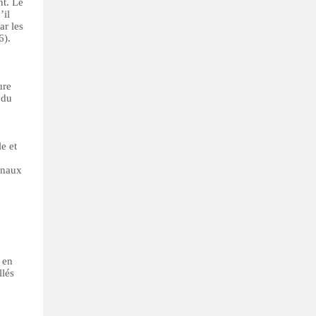
nt. Le
’il
ar les
6).
ure
 du
e et
unaux
 en
llés