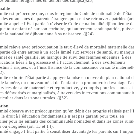
les enfants réfugiés nés en dehors des camps.(§23)
nalité
ité est préoccupé que, sous le régime du Code de nationalité de l’État
, des enfants nés de parents étrangers puissent se retrouver apatrides (art
ité appelle l’État partie à réviser le Code de nationalité djiboutienne d
que tout enfant né sur son territoire, qui autrement serait apatride, puisse
ir la nationalité djiboutienne à sa naissance. (§24)
mité relève avec préoccupation le taux élevé de mortalité maternelle da
 partie dû entre autres à un accès limité aux services de santé, au manqu
nnel de santé qualifié, au manque de suivi des femmes enceintes, à des
cations liées à la grossesse et à l’accouchement, à des avortements
stins à risques, et à l’insuffisance de la connaissance en santé maternell
2).
ité exhorte l’État partie à appuyer la mise en œuvre du plan national d
 de la mère, du nouveau-né et de l’enfant et à promouvoir davantage l’a
rvices de santé maternelle et reproductive, y compris pour les jeunes et 
s défavorisés et marginalisés, à travers des interventions communautair
ticulier dans les zones rurales. (§32)
tion
ité observe avec préoccupation qu’en dépit des progrès réalisés par l’
, le droit à l’éducation fondamentale n’est pas garanti pour tous, en
culier pour les enfants des communautés nomades et dans les zones rural
s ou éloignées (art. 13 et 14).
ité engage l’État partie à sensibiliser davantage les parents sur l’impo