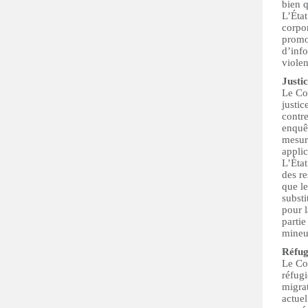
bien q
L’État
corpor
promo
d’info
violen
Justi
Le Co
justic
contre
enquêt
mesure
applic
L’État
des re
que le
substi
pour l
partie
mineur
Réfug
Le Com
réfugi
migrat
actuel