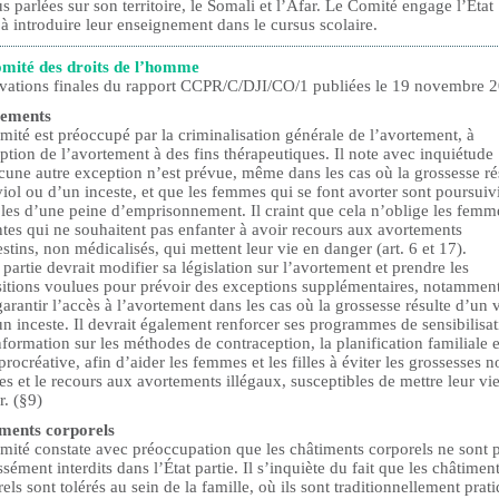
us parlées sur son territoire, le Somali et l’Afar. Le Comité engage l’État
 à introduire leur enseignement dans le cursus scolaire.
mité des droits de l’homme
vations finales du rapport CCPR/C/DJI/CO/1 publiées le 19 novembre 
tements
ité est préoccupé par la criminalisation générale de l’avortement, à
ption de l’avortement à des fins thérapeutiques. Il note avec inquiétude
cune autre exception n’est prévue, même dans les cas où la grossesse ré
iol ou d’un inceste, et que les femmes qui se font avorter sont poursuivi
bles d’une peine d’emprisonnement. Il craint que cela n’oblige les femm
tes qui ne souhaitent pas enfanter à avoir recours aux avortements
stins, non médicalisés, qui mettent leur vie en danger (art. 6 et 17).
 partie devrait modifier sa législation sur l’avortement et prendre les
sitions voulues pour prévoir des exceptions supplémentaires, notammen
arantir l’accès à l’avortement dans les cas où la grossesse résulte d’un v
n inceste. Il devrait également renforcer ses programmes de sensibilisa
nformation sur les méthodes de contraception, la planification familiale e
procréative, afin d’aider les femmes et les filles à éviter les grossesses 
es et le recours aux avortements illégaux, susceptibles de mettre leur vi
. (§9)
ments corporels
mité constate avec préoccupation que les châtiments corporels ne sont 
sément interdits dans l’État partie. Il s’inquiète du fait que les châtimen
els sont tolérés au sein de la famille, où ils sont traditionnellement prat