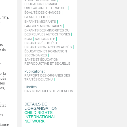
EDUCATION PRIMAIRE
|
OBLIGATOIRE ET GRATUITE
|
ÉGALITÉ DES CHANCES
|
. 10).
GENRE ET FILLES
|
ENFANTS MIGRANTS
e
|
LANGUES MINORITAIRES
ENFANTS DES MINORITÉS OU
|
DES PEUPLES AUTOCHTONES
|
|
NOM
NATIONALITÉ
ENFANTS RÉFUGIÉS ET
ns
|
ENFANTS NON-ACCOMPAGNÉS
e de
ÉDUCATION ET FORMATION
|
SECONDAIRES
SANTÉ ET ÉDUCATION
|
e
REPRODUCTIVE ET SEXUELLE
Publications :
e la
RAPPORT DES ORGANES DES
ccès
|
TRAITÉS DE L'ONU
les
Libellés :
es,
CAS INDIVIDUELS DE VIOLATION
|
DÉTAILS DE
État
L'ORGANISATION
CHILD RIGHTS
es
INTERNATIONAL
NETWORK
rtance