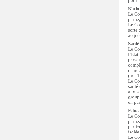
pour 
Natio
Le Com
partie
Le Com
sorte 
acquér
Santé
Le Co
l’État
perso
compli
clande
(art. 1
Le Com
santé
aux se
groupe
en par
Educa
Le Com
partie
parti
isolée
Le Com