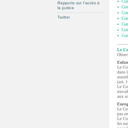
Com
Rapports sur l'accès à
Com
la justice
Com
Twitter
Com
Com
Com
Com
Le Co
Obser
Enfan
Le Com
dans l
assuré
(art. 1
Le Com
travai
aux so
Enreg
Le Com
pas en
Le Com
les na