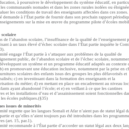
ducation, à poursuivre le développement du système éducatif, en particu
 les communautés nomades et dans les zones rurales isolées ou éloignées
aluer les conditions de travail des enseignants affectées dans ces zones.
é demande à l’État partie de fournir dans son prochain rapport périodiq
enseignements sur la mise en œuvre du programme pilote d’écoles mobil
 scolaire
s de l’abandon scolaire, l’insuffisance de la qualité de l’enseignement 
sant à un taux élevé d’échec scolaire dans l’État partie inquiète le Com
3).
ité engage l’État partie à s’attaquer aux problèmes de la qualité de
ignement public, de l’abandon scolaire et de l’échec scolaire, notammen
 développant un système et un programme éducatif adaptés au contexte 
 b) en promouvant une éducation inclusive, notamment par la prise en c
urnitures scolaires des enfants issus des groupes les plus défavorisés et
alisés; c) en investissant dans la formation des enseignants et la
risation du métier; d) en mettant en place un encadrement au niveau loc
fants ayant abandonné l’école; et e) en veillant à ce que les cantines
res et les installations d’eau et d’assainissement soient fonctionnelles da
 les écoles publiques.(§35)
es issues de minorités
ité regrette que les langues Somali et Afar n’aient pas de statut légal d
 partie et qu’elles n’aient toujours pas été introduites dans les programm
res (art. 15, par.1).
mité recommande à l’État partie d’accorder un statut légal aux deux la