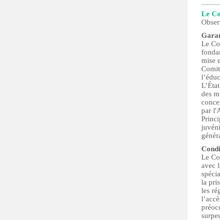
Le Co
Obser
Garan
Le Com
fondam
mise e
Comit
l’éduc
L’État
des m
concer
par l
Princi
juvéni
génér
Condi
Le Com
avec l
spécia
la pri
les ré
l’acc
préocc
surpeu