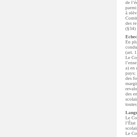
de l’é
parmi
à réév
Comit
des r
(§34)
Echec
En plu
condui
(art. 1
Le Com
l’ense
a) en
pays;
des fo
margin
revalo
des en
scolai
toutes
Langu
Le Com
l’État
scolai
Le Co