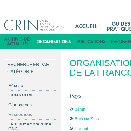
Jump to navigation
M
a
i
B
n
i
M
b
ORGANISATIO
e
l
RECHERCHER PAR
n
DE LA FRANC
i
CATÉGORIE
u
o
F
t
Réseau
r
h
Pays
Partenariats
è
Campagnes
q
Bénin
u
Ressources
Burkina Faso
e
Je suis membre d'une
Burundi
ONG