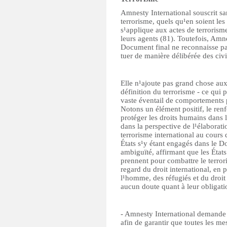
Amnesty International souscrit s
terrorisme, quels qu¹en soient les
s¹applique aux actes de terrorism
leurs agents (81). Toutefois, Amne
Document final ne reconnaisse pas 
tuer de manière délibérée des civi
Elle n¹ajoute pas grand chose au
définition du terrorisme - ce qui 
vaste éventail de comportements po
Notons un élément positif, le renf
protéger les droits humains dans la
dans la perspective de l¹élaborat
terrorisme international au cours 
États s¹y étant engagés dans le D
ambiguïté, affirmant que les États
prennent pour combattre le terror
regard du droit international, en p
l¹homme, des réfugiés et du droit 
aucun doute quant à leur obligat
- Amnesty International demande à 
afin de garantir que toutes les mes