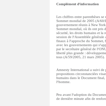
Complément d¹information
Les chiffres entre parenthèses se
Sommet mondial de 2005 (A/60/L.1
gouvernement réunis à New York 
Sommet mondial, où ils ont pris 
sécurité, les droits humains et la
session de l¹Assemblée générale 
finaux à l¹approche du Sommet, f
avec les gouvernements qui s¹app
par le secrétaire général de l¹ON
liberté plus grande : développeme
tous (A/59/2005, 21 mars 2005).
Amnesty International a suivi de 
propositions circonstanciées visant
humains dans le Document final, 
l¹homme.
Peu avant l¹adoption du Document
de dernière minute afin de renforc