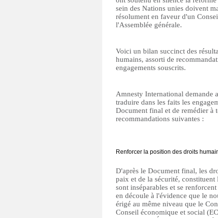
ont soutenu en silence la réform
sein des Nations unies doivent ma
résolument en faveur d'un Consei
l'Assemblée générale.
Voici un bilan succinct des résul
humains, assorti de recommandati
engagements souscrits.
Amnesty International demande a
traduire dans les faits les engage
Document final et de remédier à to
recommandations suivantes :
Renforcer la position des droits huma
D'après le Document final, les dr
paix et de la sécurité, constituent 
sont inséparables et se renforcen
en découle à l'évidence que le no
érigé au même niveau que le Conse
Conseil économique et social (ECO