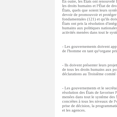
En outre, les États ont renouvel
les droits humains et l¹État de dr
États, quels que soient leurs syst
devoir de promouvoir et protéger t
fondamentales (121) et qu'ils doiv
États ont pris la résolution d'inté
humains aux politiques nationales 
activités menées dans tout le sys
- Les gouvernements doivent appu
de l'homme en tant qu¹organe pri
- Ils doivent présenter leurs proje
de tous les droits humains aux pol
déclarations au Troisième comité
- Les gouvernements et le secréta
résolution des États de favoriser 
menées dans tout le système des 
concrètes à tous les niveaux de l
prise de décision, la programmati
et les agences.