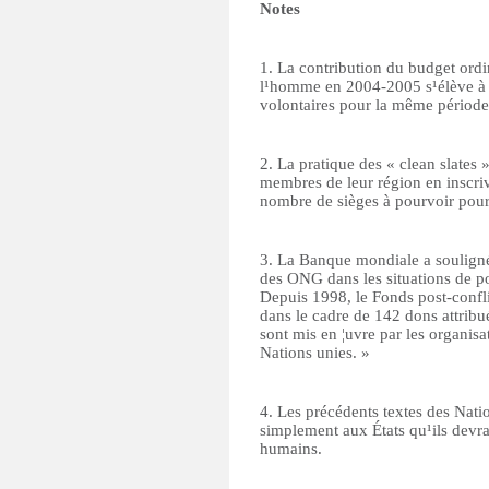
Notes
1. La contribution du budget ord
l¹homme en 2004-2005 s¹élève à 5
volontaires pour la même période
2. La pratique des « clean slates 
membres de leur région en inscri
nombre de sièges à pourvoir pour 
3. La Banque mondiale a souligné
des ONG dans les situations de pos
Depuis 1998, le Fonds post-confl
dans le cadre de 142 dons attribué
sont mis en ¦uvre par les organisat
Nations unies. »
4. Les précédents textes des Natio
simplement aux États qu¹ils devra
humains.