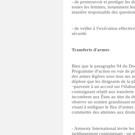
- de promouvoir et protéger les dr
toutes les femmes, notamment leur
manière responsable des questions 
- de veiller à l¹exécution effectiv
sécurité.
Transferts d'armes
Bien que le paragraphe 94 du Do
Programme d¹action en vue de prév
des armes légères sous tous ses 
déplore que les dirigeants de la p
¬parvenir à un accord sur l¹élabo
contraignant relatif aux transfer
incombent aux États au titre du dr
observe un soutien grandissant e
visant à endiguer le flux d¹armes 
commettre des atteintes aux droits
- Amnesty International invite les
juridiquement contraignant - un t