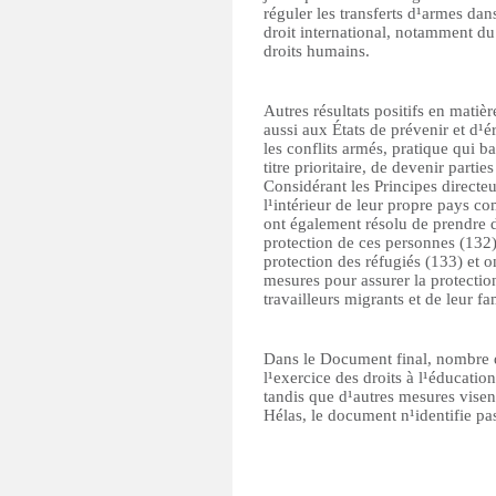
réguler les transferts d¹armes dan
droit international, notamment du 
droits humains.
Autres résultats positifs en mat
aussi aux États de prévenir et d¹é
les conflits armés, pratique qui ba
titre prioritaire, de devenir partie
Considérant les Principes directe
l¹intérieur de leur propre pays co
ont également résolu de prendre 
protection de ces personnes (132).
protection des réfugiés (133) et o
mesures pour assurer la protectio
travailleurs migrants et de leur fa
Dans le Document final, nombre d
l¹exercice des droits à l¹éducatio
tandis que d¹autres mesures visent 
Hélas, le document n¹identifie p