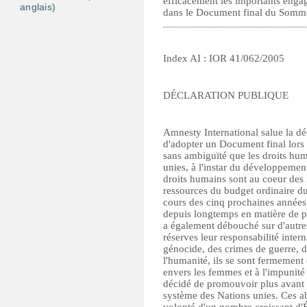
efficacement les importants enga
anglais)
dans le Document final du Somm
Index AI : IOR 41/062/2005
DÉCLARATION PUBLIQUE
Amnesty International salue la dé
d'adopter un Document final lor
sans ambiguïté que les droits huma
unies, à l'instar du développement
droits humains sont au coeur des 
ressources du budget ordinaire d
cours des cinq prochaines années
depuis longtemps en matière de p
a également débouché sur d'autres 
réserves leur responsabilité inter
génocide, des crimes de guerre, d
l'humanité, ils se sont fermement
envers les femmes et à l'impunité 
décidé de promouvoir plus avant l
système des Nations unies. Ces ab