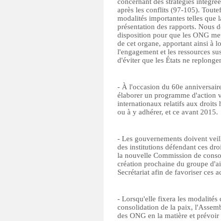
concernant des stratégies intégré
après les conflits (97-105). Toute
modalités importantes telles que 
présentation des rapports. Nous d
disposition pour que les ONG met
de cet organe, apportant ainsi à l
l'engagement et les ressources susc
d'éviter que les États ne replongen
- À l'occasion du 60e anniversai
élaborer un programme d'action visa
internationaux relatifs aux droit
ou à y adhérer, et ce avant 2015.
- Les gouvernements doivent veill
des institutions défendant ces dro
la nouvelle Commission de consol
création prochaine du groupe d'aid
Secrétariat afin de favoriser ces a
- Lorsqu'elle fixera les modalit
consolidation de la paix, l'Assem
des ONG en la matière et prévoir l