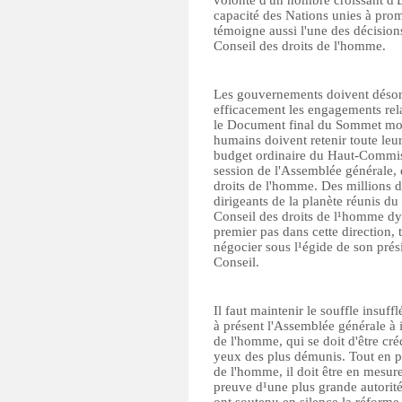
volonté d'un nombre croissant d'É
capacité des Nations unies à pro
témoigne aussi l'une des décision
Conseil des droits de l'homme.
Les gouvernements doivent désor
efficacement les engagements rela
le Document final du Sommet mond
humains doivent retenir toute leur
budget ordinaire du Haut-Commiss
session de l'Assemblée générale, 
droits de l'homme. Des millions 
dirigeants de la planète réunis d
Conseil des droits de l¹homme dyna
premier pas dans cette direction, 
négocier sous l¹égide de son prés
Conseil.
Il faut maintenir le souffle insuf
à présent l'Assemblée générale à 
de l'homme, qui se doit d'être cr
yeux des plus démunis. Tout en pr
de l'homme, il doit être en mesur
preuve d¹une plus grande autorité,