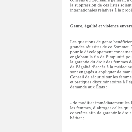
conseils du Secrétaire général, à 
la suppression de ces listes soien
internationales relatives à la proc
Genre, égalité et violence enver
Les questions de genre bénéficien
grandes réussites de ce Sommet. T
pour le développement concernant 
englobant la fin de l¹impunité pou
la garantie du droit des femmes de
de l¹égalité d¹accès à la médecine 
sont engagés à appliquer de maniè
Conseil de sécurité sur les femmes,
et pratiques discriminatoires à l
demande aux États :
- de modifier immédiatement les l
les femmes, d¹abroger celles qui 
concrètes afin de garantir le dro
hériter ;