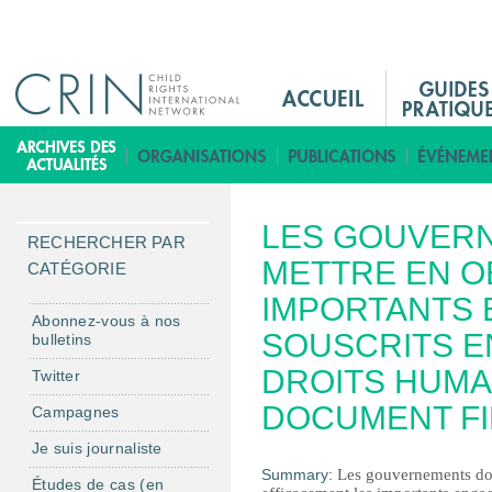
Jump to navigation
M
a
i
B
n
i
M
b
LES GOUVER
e
l
RECHERCHER PAR
n
METTRE EN O
i
CATÉGORIE
u
o
IMPORTANTS
F
t
Abonnez-vous à nos
SOUSCRITS E
bulletins
r
h
è
DROITS HUMA
Twitter
q
DOCUMENT FI
Campagnes
u
Je suis journaliste
e
Summary:
Les gouvernements doi
Études de cas (en