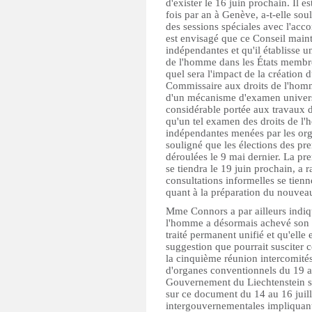
d'exister le 16 juin prochain. Il 
fois par an à Genève, a-t-elle sou
des sessions spéciales avec l'accor
est envisagé que ce Conseil main
indépendantes et qu'il établisse 
de l'homme dans les États membres
quel sera l'impact de la création 
Commissaire aux droits de l'homm
d'un mécanisme d'examen universel
considérable portée aux travaux d
qu'un tel examen des droits de 
indépendantes menées par les or
souligné que les élections des pr
déroulées le 9 mai dernier. La pr
se tiendra le 19 juin prochain,
consultations informelles se tien
quant à la préparation du nouveau 
Mme Connors a par ailleurs indiq
l'homme a désormais achevé son 
traité permanent unifié et qu'elle 
suggestion que pourrait susciter 
la cinquième réunion intercomités
d'organes conventionnels du 19 a
Gouvernement du Liechtenstein s'e
sur ce document du 14 au 16 juille
intergouvernementales impliquant 