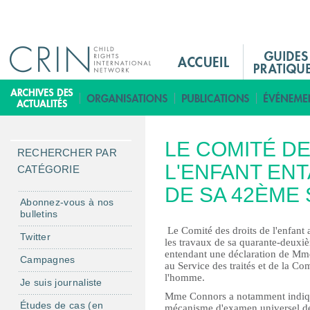
Jump to navigation
M
a
i
B
n
i
M
b
LE COMITÉ DE
e
l
RECHERCHER PAR
n
L'ENFANT EN
i
CATÉGORIE
u
o
DE SA 42ÈME
F
t
Abonnez-vous à nos
bulletins
r
h
Le Comité des droits de l'enfant 
è
Twitter
les travaux de sa quarante-deuxiè
q
entendant une déclaration de Mm
Campagnes
au Service des traités et de la C
u
l'homme.
Je suis journaliste
e
Mme Connors a notamment indiqu
Études de cas (en
mécanisme d'examen universel de