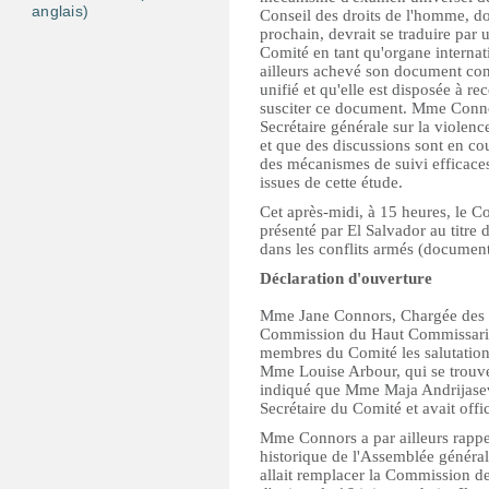
anglais)
Conseil des droits de l'homme, do
prochain, devrait se traduire par
Comité en tant qu'organe interna
ailleurs achevé son document con
unifié et qu'elle est disposée à r
susciter ce document. Mme Connor
Secrétaire générale sur la violenc
et que des discussions sont en co
des mécanismes de suivi efficace
issues de cette étude.
Cet après-midi, à 15 heures, le C
présenté par El Salvador au titre d
dans les conflits armés (docum
Déclaration d'ouverture
Mme Jane Connors, Chargée des dr
Commission du Haut Commissariat
membres du Comité les salutation
Mme Louise Arbour, qui se trouve
indiqué que Mme Maja Andrijasev
Secrétaire du Comité et avait offi
Mme Connors a par ailleurs rappel
historique de l'Assemblée généra
allait remplacer la Commission de