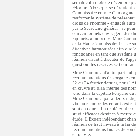
semaine du mois de décembre proc
réforme. Alors que se déroulent le
Commissaire en vue d'un organe de
renforcer le système de présenta
droits de l'homme - engagés suite
par le Secrétaire général - se po
conventionnels envisagent des dir
rapports, a poursuivi Mme Connors.
de la Haut-Commissaire insiste sur 
directives harmonisées afin que 
fonctionner en tant que système 
réunion visant à discuter de l'ap
question des réserves se tiendrait 
Mme Connors a d'autre part indiqu
recommandations des organes conv
22 au 24 février dernier, pour l'A
en œuvre au plan interne des norm
tenu dans la capitale kényane du 2
Mme Connors a par ailleurs indiqu
violence contre les enfants est en
sont en cours afin de déterminer
suivi efficaces destinés à mettre
étude. L'Expert indépendant char
réunion de haut niveau à la fin d
recommandations finales de son ét
en œuvre.