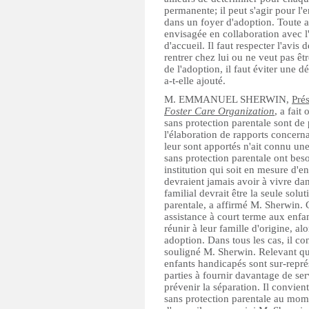
permanente; il peut s'agir pour l'
dans un foyer d'adoption. Toute au
envisagée en collaboration avec l'
d'accueil. Il faut respecter l'avis
rentrer chez lui ou ne veut pas ê
de l'adoption, il faut éviter une d
a-t-elle ajouté.
M. EMMANUEL SHERWIN,
Prés
Foster Care Organization
, a fait
sans protection parentale sont de p
l'élaboration de rapports concerna
leur sont apportés n'ait connu un
sans protection parentale ont bes
institution qui soit en mesure d'e
devraient jamais avoir à vivre da
familial devrait être la seule solu
parentale, a affirmé M. Sherwin. 
assistance à court terme aux enfan
réunir à leur famille d'origine, a
adoption. Dans tous les cas, il co
souligné M. Sherwin. Relevant que
enfants handicapés sont sur-représe
parties à fournir davantage de ser
prévenir la séparation. Il convien
sans protection parentale au moment