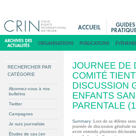
Jump to navigation
M
a
i
B
n
i
M
b
JOURNEE DE 
e
l
RECHERCHER PAR
n
COMITÉ TIEN
i
CATÉGORIE
u
o
DISCUSSION 
F
t
Abonnez-vous à nos
ENFANTS SAN
bulletins
r
h
è
PARENTALE (1
Twitter
q
Campagnes
u
Summary:
Lors de sa 40ème sessi
Je suis journaliste
e
journée de discussion générale su
avoir entendu plusieurs déclaratio
Études de cas (en