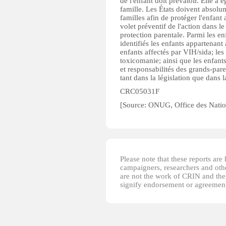
de l'enfant doit prévaloir. Elle a 
famille. Les États doivent absolu
familles afin de protéger l'enfant 
volet préventif de l'action dans l
protection parentale. Parmi les en
identifiés les enfants appartenant
enfants affectés par VIH/sida; les
toxicomanie; ainsi que les enfants
et responsabilités des grands-pare
tant dans la législation que dans
CRC05031F
[Source: ONUG, Office des Nati
Please note that these reports ar
campaigners, researchers and other
are not the work of CRIN and thei
signify endorsement or agreement