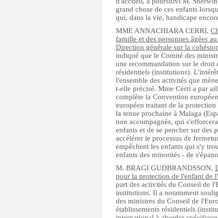
d'accueil, a poursuivi M. Sherwin
grand chose de ces enfants lorsqu'
qui, dans la vie, handicape encore
MME ANNACHIARA CERRI,
Ch
famille et des personnes âgées au
Direction générale sur la cohésio
indiqué que le Comité des minist
une recommandation sur le droit 
résidentiels (institutions). L'inté
l'ensemble des activités que mène
t-elle précisé. Mme Cerri a par ai
complète la Convention européenne
européen traitant de la protection 
la tenue prochaine à Malaga (Esp
non accompagnés, qui s'efforcera 
enfants et de se pencher sur des p
accélérer le processus de fermetu
empêchent les enfants qui s'y trou
enfants des minorités - de s'épan
M. BRAGI GUDBRANDSSON,
pour la protection de l'enfant de 
part des activités du Conseil de l
institutions. Il a notamment sou
des ministres du Conseil de l'Euro
établissements résidentiels (insti
international à aborder spécifique