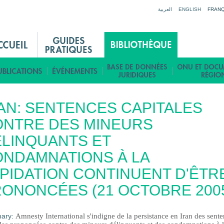
Jump to navigation
العربية
ENGLISH
FRANÇ
AN: SENTENCES CAPITALES
ONTRE DES MINEURS
LINQUANTS ET
NDAMNATIONS À LA
PIDATION CONTINUENT D'ÊTR
ONONCÉES (21 OCTOBRE 200
ary:
Amnesty International s'indigne de la persistance en Iran des sent