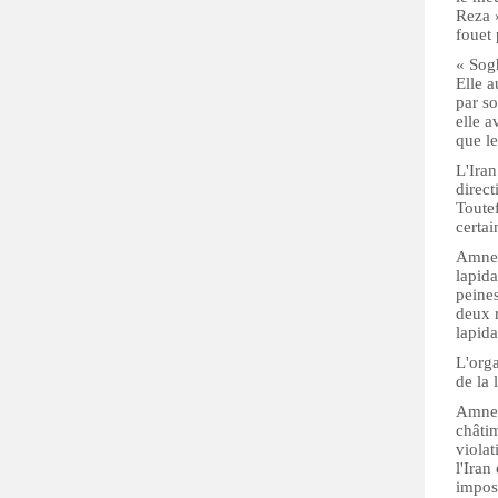
Reza 
fouet 
« Sog
Elle a
par so
elle a
que le
L'Iran
direct
Toutef
certai
Amnes
lapid
peines
deux r
lapida
L'orga
de la 
Amnest
châtim
violat
l'Iran
impos