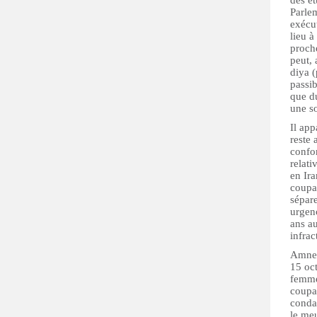
des ét
Parlem
exécut
lieu à
proche
peut, 
diya (
passib
que du
une so
Il app
reste 
confor
relati
en Ira
coupab
sépare
urgen
ans a
infrac
Amnes
15 oct
femme
coupab
conda
le me