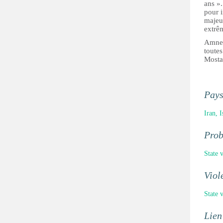
ans ».
pour i
majeur
extrêm
Amnes
toutes
Mostaf
Pay
Iran, 
Pro
State 
Viol
State 
Lien