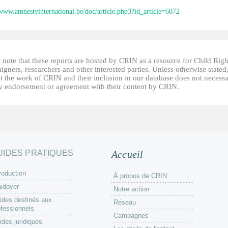
/www.amnestyinternational.be/doc/article.php3?id_article=6072
 note that these reports are hosted by CRIN as a resource for Child Righ
gners, researchers and other interested parties. Unless otherwise stated
t the work of CRIN and their inclusion in our database does not necessa
fy endorsement or agreement with their content by CRIN.
UIDES PRATIQUES
Accueil
roduction
À propos de CRIN
aidoyer
Notre action
ides destinés aux
Réseau
ofessionnels
Campagnes
ides juridiques