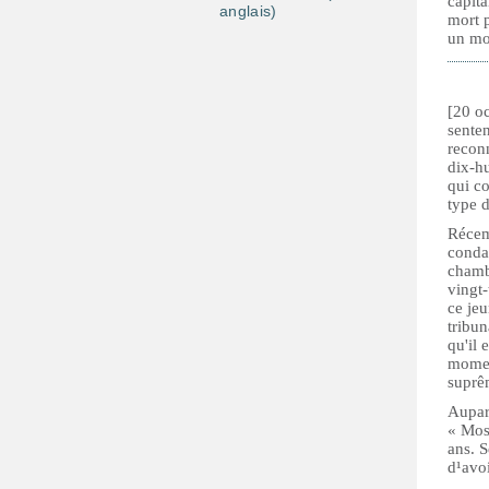
capit
anglais)
mort p
un mor
[20 oc
sente
recon
dix-hu
qui co
type d
Récemm
conda
chamb
vingt
ce jeu
tribun
qu'il 
moment
suprê
Aupar
« Most
ans. S
d¹avo