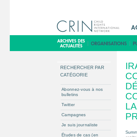
M
a
i
B
n
i
M
b
IR
e
l
RECHERCHER PAR
n
C
i
CATÉGORIE
u
o
DÉ
F
t
Abonnez-vous à nos
CO
bulletins
r
h
è
LA
Twitter
q
PR
Campagnes
u
Je suis journaliste
e
Summ
Études de cas (en