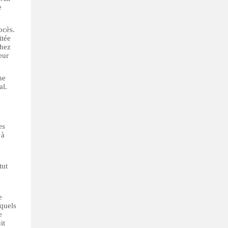
e
ocès.
itée
chez
eur
ne
al.
es
 à
tut
e
xquels
e
it