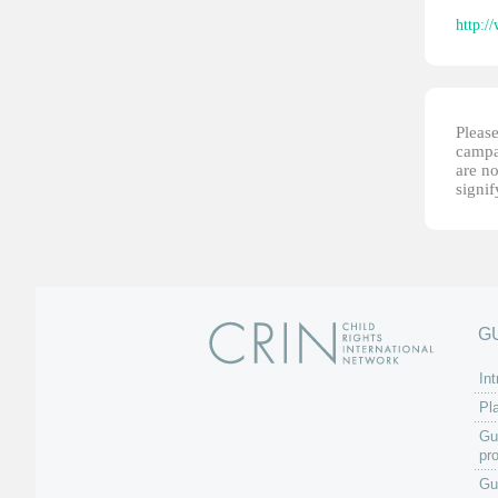
http:/
Please
campai
are no
signi
G
Int
Pl
Gu
pr
Gu