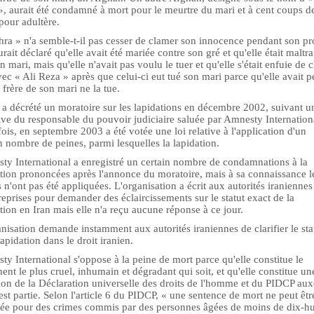
», aurait été condamné à mort pour le meurtre du mari et à cent coups d
pour adultère.
hra » n'a semble-t-il pas cesser de clamer son innocence pendant son pr
urait déclaré qu'elle avait été mariée contre son gré et qu'elle était maltra
n mari, mais qu'elle n'avait pas voulu le tuer et qu'elle s'était enfuie de 
vec « Ali Reza » après que celui-ci eut tué son mari parce qu'elle avait p
 frère de son mari ne la tue.
 a décrété un moratoire sur les lapidations en décembre 2002, suivant u
ive du responsable du pouvoir judiciaire saluée par Amnesty Internation
ois, en septembre 2003 a été votée une loi relative à l'application d'un
n nombre de peines, parmi lesquelles la lapidation.
ty International a enregistré un certain nombre de condamnations à la
ation prononcées après l'annonce du moratoire, mais à sa connaissance l
 n'ont pas été appliquées. L'organisation a écrit aux autorités iraniennes
eprises pour demander des éclaircissements sur le statut exact de la
tion en Iran mais elle n'a reçu aucune réponse à ce jour.
nisation demande instamment aux autorités iraniennes de clarifier le sta
lapidation dans le droit iranien.
y International s'oppose à la peine de mort parce qu'elle constitue le
ent le plus cruel, inhumain et dégradant qui soit, et qu'elle constitue un
ion de la Déclaration universelle des droits de l'homme et du PIDCP au
 est partie. Selon l'article 6 du PIDCP, « une sentence de mort ne peut êtr
ée pour des crimes commis par des personnes âgées de moins de dix-hu