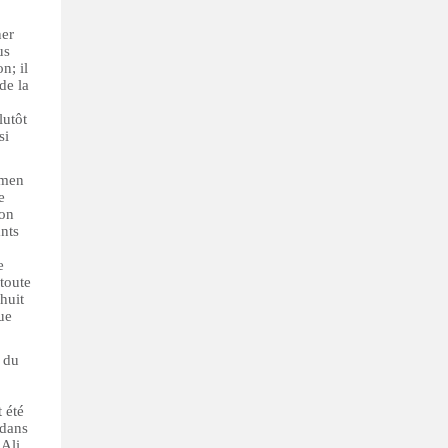
ner
us
n; il
de la
lutôt
si
amen
e
ion
ants
e
 toute
huit
ue
 du
 été
 dans
 Ali