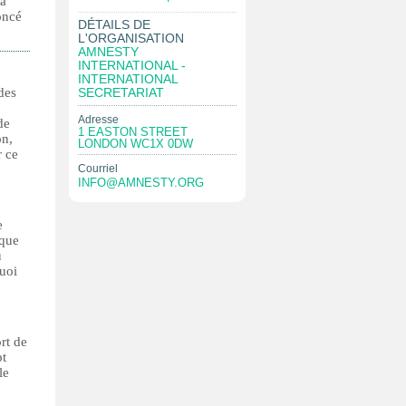
la
oncé
DÉTAILS DE
L'ORGANISATION
AMNESTY
INTERNATIONAL -
INTERNATIONAL
des
SECRETARIAT
Adresse
de
1 EASTON STREET
on,
LONDON WC1X 0DW
r ce
Courriel
INFO@AMNESTY.ORG
e
 que
u
Quoi
rt de
pt
le