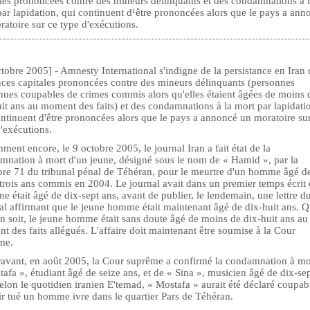
ales prononcées contre des mineurs délinquants et des condamnations à 
ar lapidation, qui continuent d¹être prononcées alors que le pays a ann
atoire sur ce type d'exécutions.
tobre 2005] - Amnesty International s'indigne de la persistance en Iran 
nces capitales prononcées contre des mineurs délinquants (personnes
nues coupables de crimes commis alors qu'elles étaient âgées de moins 
it ans au moment des faits) et des condamnations à la mort par lapidati
ntinuent d'être prononcées alors que le pays a annoncé un moratoire su
'exécutions.
ent encore, le 9 octobre 2005, le journal Iran a fait état de la
mnation à mort d'un jeune, désigné sous le nom de « Hamid », par la
re 71 du tribunal pénal de Téhéran, pour le meurtre d'un homme âgé d
-trois ans commis en 2004. Le journal avait dans un premier temps écrit
ne était âgé de dix-sept ans, avant de publier, le lendemain, une lettre d
al affirmant que le jeune homme était maintenant âgé de dix-huit ans. 
en soit, le jeune homme était sans doute âgé de moins de dix-huit ans au
 des faits allégués. L'affaire doit maintenant être soumise à la Cour
me.
avant, en août 2005, la Cour suprême a confirmé la condamnation à mo
afa », étudiant âgé de seize ans, et de « Sina », musicien âgé de dix-se
elon le quotidien iranien E'temad, « Mostafa » aurait été déclaré coupab
ir tué un homme ivre dans le quartier Pars de Téhéran.