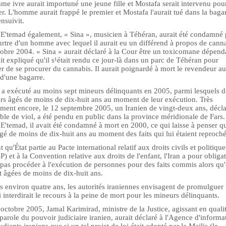
e ivre aurait importuné une jeune fille et Mostafa serait intervenu pou
ter. L'homme aurait frappé le premier et Mostafa l'aurait tué dans la baga
ensuivit.
 E'temad également, « Sina », musicien à Téhéran, aurait été condamné
urtre d'un homme avec lequel il aurait eu un différend à propos de cann
obre 2004. « Sina » aurait déclaré à la Cour être un toxicomane dépenda
ait expliqué qu'il s¹était rendu ce jour-là dans un parc de Téhéran pour
r de se procurer du cannabis. Il aurait poignardé à mort le revendeur au
 d'une bagarre.
n a exécuté au moins sept mineurs délinquants en 2005, parmi lesquels 
rs âgés de moins de dix-huit ans au moment de leur exécution. Très
ment encore, le 12 septembre 2005, un Iranien de vingt-deux ans, décl
le de viol, a été pendu en public dans la province méridionale de Fars.
E'temad, il avait été condamné à mort en 2000, ce qui laisse à penser qu
âgé de moins de dix-huit ans au moment des faits qui lui étaient reproché
t qu'État partie au Pacte international relatif aux droits civils et politique
) et à la Convention relative aux droits de l'enfant, l'Iran a pour obliga
pas procéder à l'exécution de personnes pour des faits commis alors qu'
t âgées de moins de dix-huit ans.
s environ quatre ans, les autorités iraniennes envisagent de promulguer
i interdirait le recours à la peine de mort pour les mineurs délinquants.
octobre 2005, Jamal Karimirad, ministre de la Justice, agissant en quali
parole du pouvoir judiciaire iranien, aurait déclaré à l'Agence d'informa