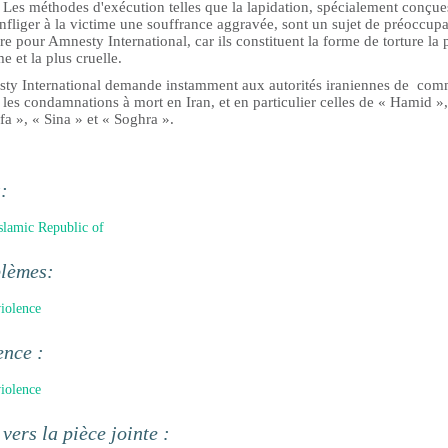
 Les méthodes d'exécution telles que la lapidation, spécialement conçue
nfliger à la victime une souffrance aggravée, sont un sujet de préoccup
e pour Amnesty International, car ils constituent la forme de torture la 
e et la plus cruelle.
ty International demande instamment aux autorités iraniennes de co
 les condamnations à mort en Iran, et en particulier celles de « Hamid »,
a », « Sina » et « Soghra ».
s:
Islamic Republic of
blèmes:
violence
ence :
violence
 vers la pièce jointe :