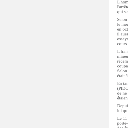
L'homm
l'arrê
qui s'
Selon
le me
en oct
il aur
essaye
cours
L'Ira
mineu
récem
coupab
Selon 
était 
En tan
(PIDCP
de ne 
étaien
Depui
loi qu
Le 11 
porte-