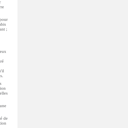
r
rre
 pour
abis
nt ;
deux
aré
'il
s.
s
tion
elles
 une
té de
tion