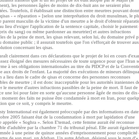
udiants iraniens que si un tel projet de loi était adopté par le Majlis (le
ent), les personnes âgées de moins de dix-huit ans ne seraient plus
ées. Toutefois, il établissait une distinction entre meurtres pouvant don
 qisas - « réparation » [selon une interprétation du droit musulman, le pl
 parent masculin de la victime d'un meurtre a le droit d'obtenir réparatio
au lieu d'exiger l'application de la sentence capitale, choisir le paiement 
prix du sang) ou même pardonner au meurtrier] et autres infractions
les de la peine de mort, les qisas relevant, selon lui, du domaine privé p
 domaine public ; il assurait toutefois que l'on s'efforçait de trouver aus
lution concernant les qisas.
araît clairement dans ces déclarations que le projet de loi en cours d'ex
assez éloigné des mesures nécessaires de toute urgence pour que l'Iran s
me à ses obligations internationales au titre du PIDCP et de la Convent
ve aux droits de l'enfant. La majorité des exécutions de mineurs délinqu
n a lieu dans le cadre de qisas et concerne des personnes reconnues
les de meurtre ; il est donc inacceptable pour les autorités iraniennes d
r le meurtre d'autres infractions passibles de la peine de mort. Il faut de
ce une loi pour faire en sorte qu'aucune personne âgée de moins de dix-
u moment des faits ne puisse être condamnée à mort en Iran, pour quelq
tion que ce soit, y compris le meurtre.
ty International est également préoccupée par des informations en date
obre 2005 faisant état de la condamnation à mort par lapidation d'une
 appelée « Soghra ». Selon E'temad, cette femme aurait été reconnue
le d'adultère par la chambre 71 du tribunal pénal. Elle aurait également
mnée à une peine de quinze années d'emprisonnement pour complicité
urtre de son mari, un Afghan. Un autre Afghan, désigné sous le nom d'«