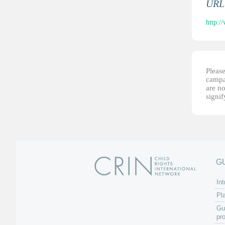
URL 
http:/
Please
campai
are no
signi
G
Int
Pl
Gu
pr