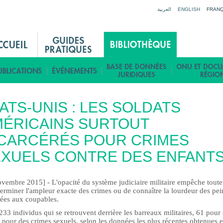
Jump to navigation
العربية
ENGLISH
FRANÇ
ATS-UNIS : LES SOLDATS
ÉRICAINS SURTOUT
CARCÉRÉS POUR CRIMES
XUELS CONTRE DES ENFANT
ovembre 2015] - L'opacité du système judiciaire militaire empêche toute
erminer l'ampleur exacte des crimes ou de connaître la lourdeur des pei
ées aux coupables.
33 individus qui se retrouvent derrière les barreaux militaires, 61 pour
 pour des crimes sexuels, selon les données les plus récentes obtenues 