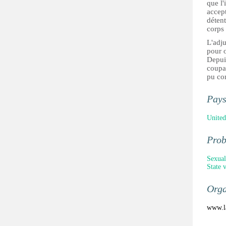
que l'
accept
déten
corps 
L'adju
pour o
Depuis
coupa
pu con
Pay
United
Pro
Sexual
State 
Orga
www.la