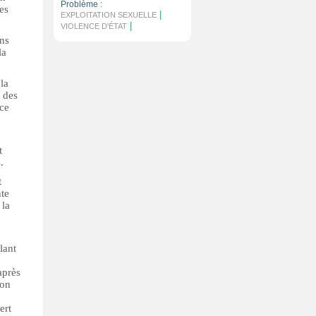
Problème :
es
|
EXPLOITATION SEXUELLE
|
VIOLENCE D'ÉTAT
ans
la
la
t des
 ce
t
.
t
nte
 la
lant
après
ion
ert