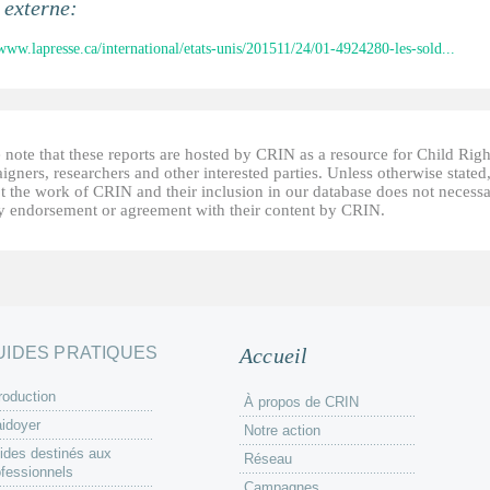
externe:
/www.lapresse.ca/international/etats-unis/201511/24/01-4924280-les-sold...
 note that these reports are hosted by CRIN as a resource for Child Righ
gners, researchers and other interested parties. Unless otherwise stated
t the work of CRIN and their inclusion in our database does not necessa
fy endorsement or agreement with their content by CRIN.
UIDES PRATIQUES
Accueil
roduction
À propos de CRIN
aidoyer
Notre action
ides destinés aux
Réseau
ofessionnels
Campagnes