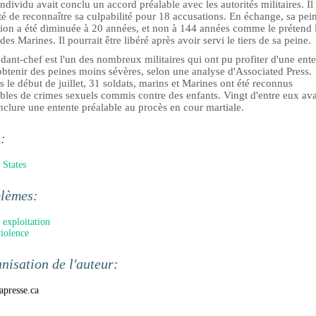
individu avait conclu un accord préalable avec les autorités militaires. Il
é de reconnaître sa culpabilité pour 18 accusations. En échange, sa pei
tion a été diminuée à 20 années, et non à 144 années comme le prétend 
des Marines. Il pourrait être libéré après avoir servi le tiers de sa peine.
dant-chef est l'un des nombreux militaires qui ont pu profiter d'une ent
btenir des peines moins sévères, selon une analyse d'Associated Press.
 le début de juillet, 31 soldats, marins et Marines ont été reconnus
bles de crimes sexuels commis contre des enfants. Vingt d'entre eux ava
clure une entente préalable au procès en cour martiale.
s:
 States
blèmes:
 exploitation
violence
nisation de l'auteur:
presse.ca