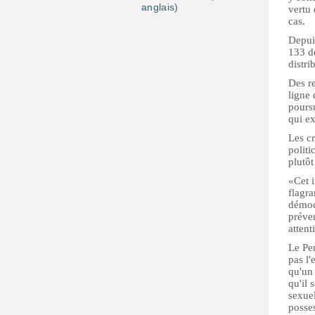
anglais)
vertu 
cas.
Depuis
133 d
distri
Des re
ligne 
poursu
qui ex
Les cr
politi
plutôt
«Cet i
flagra
démoc
préven
atten
Le Pe
pas l'
qu'un
qu'il 
sexuel
posses