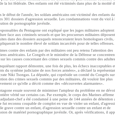
de la loi fédérale. Des enfants ont été victimisés dans plus de la moitié d
 le début de l'année, les soldats américains ont victimisé des enfants d
es 301 dossiers d'agression sexuelle. Les condamnations vont du viol à 
bution de pornographie juvénile.
sponsables du Pentagone ont expliqué que les juges militaires adoptent 
dure face aux criminels sexuels et que les procureurs militaires déposen
ites dans des dossiers auxquels renonceraient leurs homologues civils,
pliquerait le nombre élevé de soldats incarcérés pour de telles offenses.
imes contre des enfants par des militaires ont peu retenu l'attention des
ciens américains. Le Congrès et le ministère de la Défense se concentren
 sur les causes concernant des crimes sexuels commis contre des adultes
nquiétant rapport démontre, une fois de plus, les échecs inacceptables e
nts du système judiciaire de nos forces armées», a déclaré la représenta
rate Niki Tsongas. La députée, qui copréside un comité du Congrès sur
tion des crimes sexuels commis par des militaires, dit vouloir lire plus
tivement ce qu'elle a décrit comme des «découvertes alarmantes».
ntagone essaie souvent de minimiser l'ampleur du problème en ne dévoi
entière vérité sur certains cas. Par exemple, le corps des Marines affirme
 adjudant-chef a été condamné à une peine de 144 années de détention 
se fut reconnu coupable de complot en vue de violer un enfant, d'agress
le grave contre un enfant, d'agression sexuelle contre un enfant et de
sion de matériel pornographique juvénile. Or, après vérifications, il app