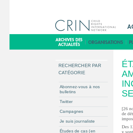
M
a
i
B
n
i
M
b
ÉT
e
l
RECHERCHER PAR
n
AM
i
CATÉGORIE
u
o
IN
F
t
Abonnez-vous à nos
SE
bulletins
r
h
è
Twitter
q
[26 n
Campagnes
de dét
u
impos
Je suis journaliste
e
Des 12
Études de cas (en
y sont