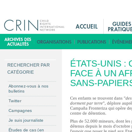
Jump to navigation
M
a
i
B
n
i
M
b
ÉTATS-UNIS :
e
l
RECHERCHER PAR
n
FACE À UN AF
i
CATÉGORIE
u
o
SANS-PAPIER
F
t
Abonnez-vous à nos
bulletins
r
h
Ces enfants se trouvent dans "
des
è
Twitter
dorment par terre
", déplore aupr
q
Campaña Fronteriza qui opère dep
Campagnes
centre de détention.
u
Je suis journaliste
e
Plus de 52.000 mineurs, dont les p
détenus depuis le mois d'octobre p
Études de cas (en
l'espoir que poser le pied aux Eta