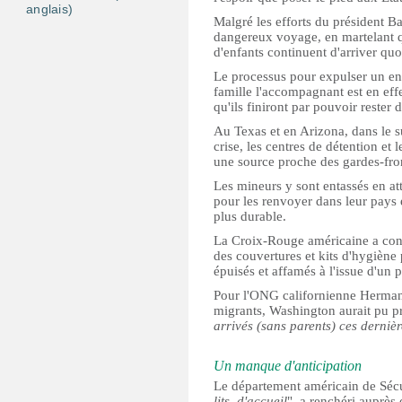
anglais)
Malgré les efforts du président B
dangereux voyage, en martelant qu
d'enfants continuent d'arriver qu
Le processus pour expulser un en
famille l'accompagnant est en effe
qu'ils finiront par pouvoir rester 
Au Texas et en Arizona, dans le su
crise, les centres de détention et 
une source proche des gardes-fron
Les mineurs y sont entassés en at
pour les renvoyer dans leur pays 
plus durable.
La Croix-Rouge américaine a confi
des couvertures et kits d'hygiène 
épuisés et affamés à l'issue d'un 
Pour l'ONG californienne Herman
migrants, Washington aurait pu pré
arrivés (sans parents) ces derniè
Un manque d'anticipation
Le département américain de Sécur
lits, d'accueil
", a renchéri auprès