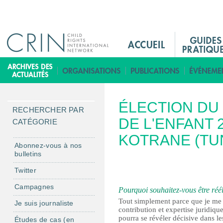
Jump to navigation
M
a
i
B
n
i
M
b
ÉLECTION DU
e
l
RECHERCHER PAR
n
DE L'ENFANT 
i
CATÉGORIE
u
o
KOTRANE (TUN
F
t
Abonnez-vous à nos
bulletins
r
h
è
Twitter
q
Campagnes
Pourquoi souhaitez-vous être réél
u
Tout simplement parce que je me 
Je suis journaliste
e
contribution et expertise juridiq
pourra se révéler décisive dans l
Études de cas (en