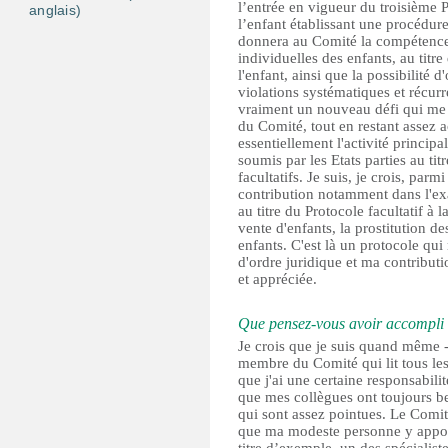
l’entrée en vigueur du troisième P
anglais)
l’enfant établissant une procédur
donnera au Comité la compétence 
individuelles des enfants, au titre
l'enfant, ainsi que la possibilité 
violations systématiques et récurr
vraiment un nouveau défi qui me p
du Comité, tout en restant assez a
essentiellement l'activité princip
soumis par les Etats parties au ti
facultatifs. Je suis, je crois, pa
contribution notamment dans l'exa
au titre du Protocole facultatif à 
vente d'enfants, la prostitution d
enfants. C'est là un protocole qui
d'ordre juridique et ma contribut
et appréciée.
Que pensez-vous avoir accompli
Je crois que je suis quand même -
membre du Comité qui lit tous les
que j'ai une certaine responsabil
que mes collègues ont toujours be
qui sont assez pointues. Le Comité
que ma modeste personne y apporte