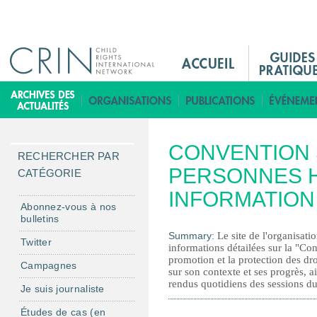
Jump to navigation
M
a
i
B
n
i
M
b
CONVENTION 
e
l
RECHERCHER PAR
n
PERSONNES 
i
CATÉGORIE
u
o
INFORMATION
F
t
Abonnez-vous à nos
bulletins
r
h
Summary:
Le site de l'organisat
è
Twitter
informations détailées sur la "Con
q
promotion et la protection des dro
Campagnes
sur son contexte et ses progrès, a
u
rendus quotidiens des sessions 
Je suis journaliste
e
Études de cas (en