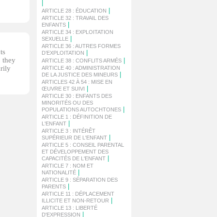
|
|
ARTICLE 28 : ÉDUCATION
ARTICLE 32 : TRAVAIL DES
|
ENFANTS
ARTICLE 34 : EXPLOITATION
|
SEXUELLE
ARTICLE 36 : AUTRES FORMES
ts
|
D’EXPLOITATION
, they
|
ARTICLE 38 : CONFLITS ARMÉS
rily
ARTICLE 40 : ADMINISTRATION
|
DE LA JUSTICE DES MINEURS
ARTICLES 42 À 54 : MISE EN
|
ŒUVRE ET SUIVI
ARTICLE 30 : ENFANTS DES
MINORITÉS OU DES
|
POPULATIONS AUTOCHTONES
ARTICLE 1 : DÉFINITION DE
|
L'ENFANT
ARTICLE 3 : INTÉRÊT
|
SUPÉRIEUR DE L'ENFANT
ARTICLE 5 : CONSEIL PARENTAL
ET DÉVELOPPEMENT DES
|
CAPACITÉS DE L'ENFANT
ARTICLE 7 : NOM ET
|
NATIONALITÉ
ARTICLE 9 : SÉPARATION DES
|
PARENTS
ARTICLE 11 : DÉPLACEMENT
|
ILLICITE ET NON-RETOUR
ARTICLE 13 : LIBERTÉ
|
D'EXPRESSION