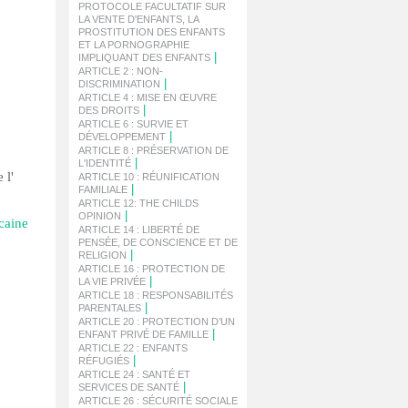
PROTOCOLE FACULTATIF SUR
LA VENTE D'ENFANTS, LA
PROSTITUTION DES ENFANTS
ET LA PORNOGRAPHIE
|
IMPLIQUANT DES ENFANTS
ARTICLE 2 : NON-
|
DISCRIMINATION
ARTICLE 4 : MISE EN ŒUVRE
|
DES DROITS
ARTICLE 6 : SURVIE ET
|
DÉVELOPPEMENT
ARTICLE 8 : PRÉSERVATION DE
|
L'IDENTITÉ
 l'
ARTICLE 10 : RÉUNIFICATION
|
FAMILIALE
ARTICLE 12: THE CHILDS
|
OPINION
caine
ARTICLE 14 : LIBERTÉ DE
PENSÉE, DE CONSCIENCE ET DE
|
RELIGION
ARTICLE 16 : PROTECTION DE
|
LA VIE PRIVÉE
ARTICLE 18 : RESPONSABILITÉS
|
PARENTALES
ARTICLE 20 : PROTECTION D’UN
|
ENFANT PRIVÉ DE FAMILLE
ARTICLE 22 : ENFANTS
|
RÉFUGIÉS
ARTICLE 24 : SANTÉ ET
|
SERVICES DE SANTÉ
ARTICLE 26 : SÉCURITÉ SOCIALE