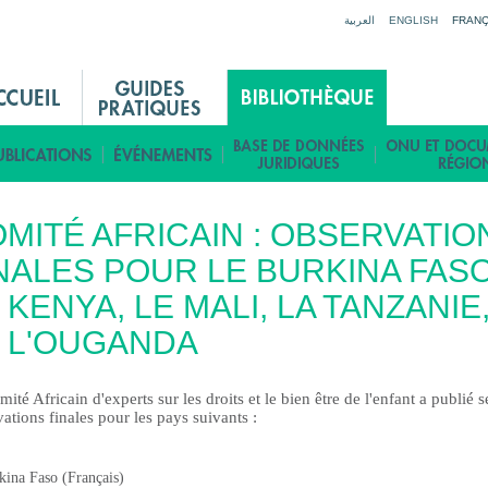
Jump to navigation
العربية
ENGLISH
FRANÇ
MITÉ AFRICAIN : OBSERVATIO
NALES POUR LE BURKINA FASO
 KENYA, LE MALI, LA TANZANIE
 L'OUGANDA
ité Africain d'experts sur les droits et le bien être de l'enfant a publi
é
s
ations finales pour les pays suivants :
kina Faso (Français)