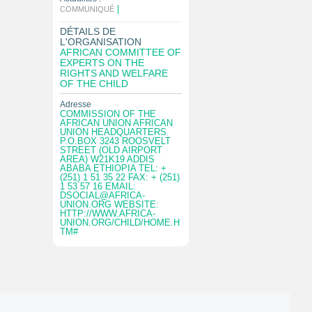
|
COMMUNIQUÉ
DÉTAILS DE
L'ORGANISATION
AFRICAN COMMITTEE OF
EXPERTS ON THE
RIGHTS AND WELFARE
OF THE CHILD
Adresse
COMMISSION OF THE
AFRICAN UNION AFRICAN
UNION HEADQUARTERS
P.O.BOX 3243 ROOSVELT
STREET (OLD AIRPORT
AREA) W21K19 ADDIS
ABABA ETHIOPIA TEL: +
(251) 1 51 35 22 FAX: + (251)
1 53 57 16 EMAIL:
DSOCIAL@AFRICA-
UNION.ORG
WEBSITE:
HTTP://WWW.AFRICA-
UNION.ORG/CHILD/HOME.H
TM#