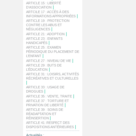
ARTICLE 15 : LIBERTÉ
|
D’ASSOCIATION
ARTCILE 17 : ACCÈS À DES
|
INFORMATIONS APPROPRIÉES
ARTICLE 19 : PROTECTION
CONTRE LES ABUS ET
|
NÉGLIGENCES
|
ARTICLE 21 : ADOPTION
ARTICLE 23 : ENFANTS
|
HANDICAPÉS
ARTICLE 25 : EXAMEN
PÉRIODIQUE DU PLACEMENT DE
|
L’ENFANT
|
ARTICLE 27 : NIVEAU DE VIE
ARTICLE 29 : BUTS DE
|
L’ÉDUCATION
ARTICLE 31 : LOISIRS, ACTIVITÉS
RÉCRÉATIVES ET CULTURELLES
|
ARTICLE 33 : USAGE DE
|
DROGUES
|
ARTICLE 35 : VENTE, TRAITE
ARTICLE 37 : TORTURE ET
|
PRIVATION DE LIBERTÉ
ARTICLE 39 : SOINS DE
RÉADAPTATION ET
|
RÉINSERTION
ARTICLE 41 :RESPECT DES
|
DISPOSITIONS ANTÉRIEURES
Actualités :