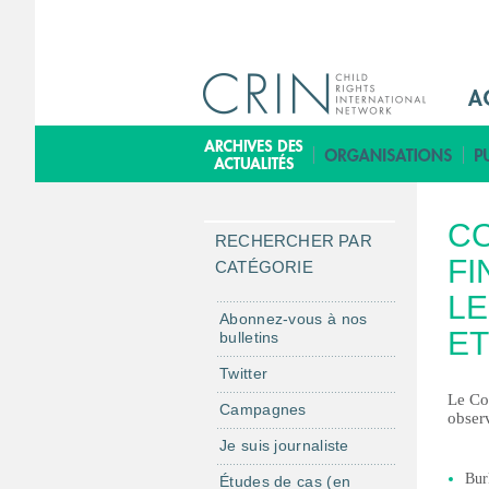
M
a
i
B
n
i
M
b
CO
e
l
RECHERCHER PAR
n
FI
i
CATÉGORIE
u
o
LE
F
t
Abonnez-vous à nos
ET
bulletins
r
h
è
Twitter
q
Le Com
Campagnes
observ
u
Je suis journaliste
e
Bur
Études de cas (en