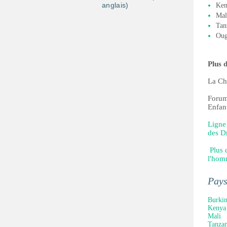
anglais)
Ken
Mal
Tan
Oug
Plus 
La Cha
Forum 
Enfan
Ligne 
des Dr
Plus 
l'ho
Pay
Burkin
Kenya
Mali
Tanzan