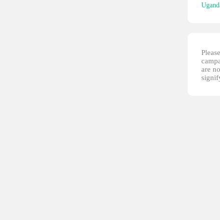
Ugand
Please
campai
are no
signi