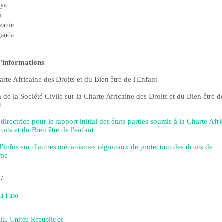
ya
i
zanie
anda
d'informations
rte Africaine des Droits et du Bien être de l'Enfant
de la Société Civile sur la Charte Africaine des Droits et du Bien être de
t
directrice pour le rapport initial des
é
tats-parties soumis
à
la Charte Afri
oits et du Bien être de l'enfant
d'infos sur d'autres mécanismes régionaux de protection des droits de
mme
s:
a Faso
ia, United Republic of