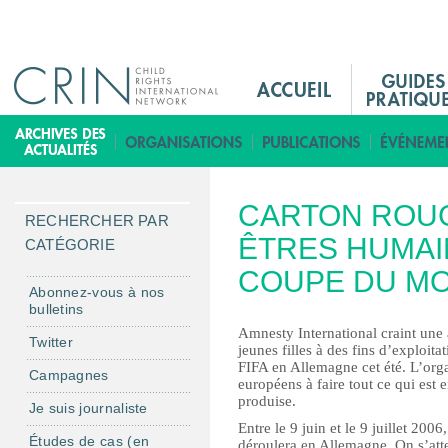
Jump to navigation
M
a
i
B
n
i
M
b
CARTON ROUG
e
l
RECHERCHER PAR
n
ÊTRES HUMAI
i
CATÉGORIE
u
o
COUPE DU M
F
t
Abonnez-vous à nos
bulletins
r
h
Amnesty International craint une 
è
Twitter
jeunes filles à des fins d’exploi
q
FIFA en Allemagne cet été. L’orga
Campagnes
européens à faire tout ce qui est
u
produise.
Je suis journaliste
e
Entre le 9 juin et le 9 juillet 20
Études de cas (en
déroulera en Allemagne. On s’atte