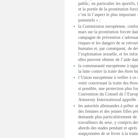
public, en particulier les sportifs,
et la portée de la prostitution forc
c’est là l’aspect le plus important 
potentiels » ;
la Commission européenne, confor
mars sur la prostitution forcée da
campagne de prévention s’adressant
risques et les dangers de se retrouv
humains et, par conséquent, de dev
l’exploitation sexuelle, et les inf
elles peuvent obtenir de l’aide dan
la communauté européenne à signer
la lutte contre la traite des êtres 
l’Union européenne à veiller à ce q
venir concernant la traite des êt
si possible, une protection plus fo
Convention du Conseil de l’Europe 
Amnesty International appelle 
les autorités allemandes à prêter a
des femmes et des jeunes filles pr
demande plus particulièrement de su
travailleurs du sexe, y compris des
abords des stades pendant et après
soupçonnées de se livrer à la trait