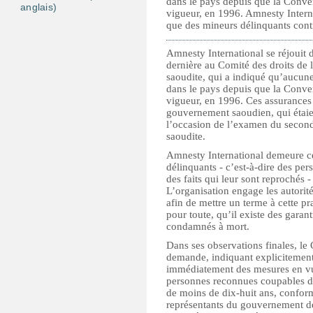
dans le pays depuis que la Conven
anglais)
vigueur, en 1996. Amnesty Intern
que des mineurs délinquants contin
Amnesty International se réjouit
dernière au Comité des droits de 
saoudite, qui a indiqué qu’aucune
dans le pays depuis que la Conven
vigueur, en 1996. Ces assurances 
gouvernement saoudien, qui étaien
l’occasion de l’examen du second
saoudite.
Amnesty International demeure ce
délinquants - c’est-à-dire des per
des faits qui leur sont reprochés -
L’organisation engage les autori
afin de mettre un terme à cette pr
pour toute, qu’il existe des garan
condamnés à mort.
Dans ses observations finales, le
demande, indiquant explicitement
immédiatement des mesures en vue 
personnes reconnues coupables d’
de moins de dix-huit ans, conform
représentants du gouvernement de