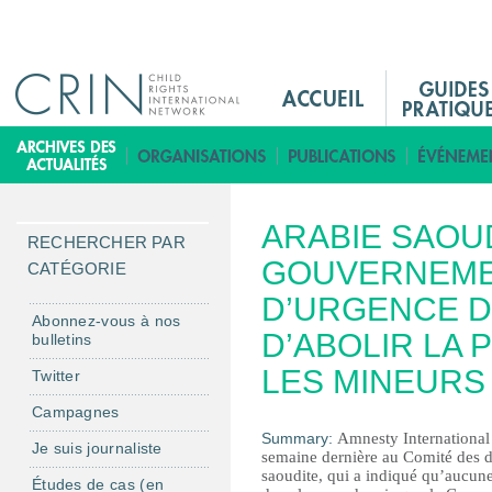
Jump to navigation
M
a
i
B
n
i
M
b
ARABIE SAOUD
e
l
RECHERCHER PAR
n
GOUVERNEME
i
CATÉGORIE
u
o
D’URGENCE D
F
t
Abonnez-vous à nos
D’ABOLIR LA 
bulletins
r
h
è
LES MINEURS
Twitter
q
Campagnes
u
Summary:
Amnesty International
Je suis journaliste
e
semaine dernière au Comité des d
saoudite, qui a indiqué qu’aucune
Études de cas (en