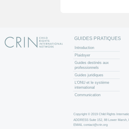
g
e
s
GUIDES PRATIQUES
Introduction
Plaidoyer
Guides destinés aux
professionnels
Guides juridiques
L'ONU et le système
international
Communication
Copyright © 2019 Child Rights Internatio
ADDRESS
Suite 152, 88 Lower Marsh,
EMAIL
contact@crin.org