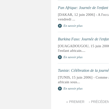
Pan Afrique: Journée de l'enfant
[DAKAR, 12 juin 2006] - A l'occas
vendredi ...
En savoir plus
Burkina Faso: Journée de l'enfant
[OUAGADOUGOU, 15 juin 2006] - 
l'enfant africain....
En savoir plus
Tunisie: Célébration de la journé
[TUNIS, 15 juin 2006] - Comme à 
africain sous...
En savoir plus
P
« PREMIER
‹ PRÉCÉDE
a