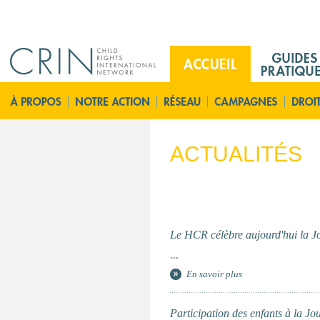
Jump to navigation
M
a
i
A
n
c
M
c
e
u
ACTUALITÉS
n
e
u
i
F
l
r
Le HCR célèbre aujourd'hui la J
...
En savoir plus
Participation des enfants à la J