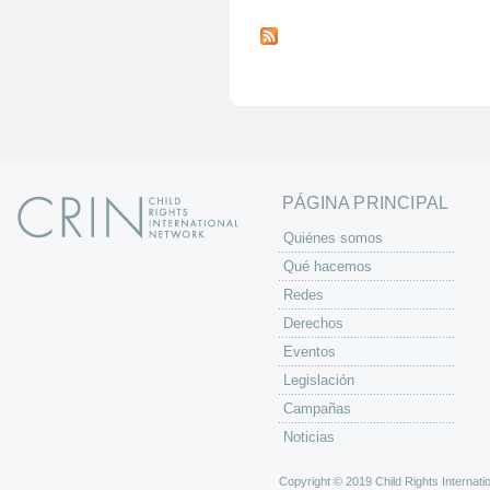
P
á
g
i
n
a
s
PÁGINA PRINCIPAL
Quiénes somos
Qué hacemos
Redes
Derechos
Eventos
Legislación
Campañas
Noticias
Copyright © 2019 Child Rights Internatio