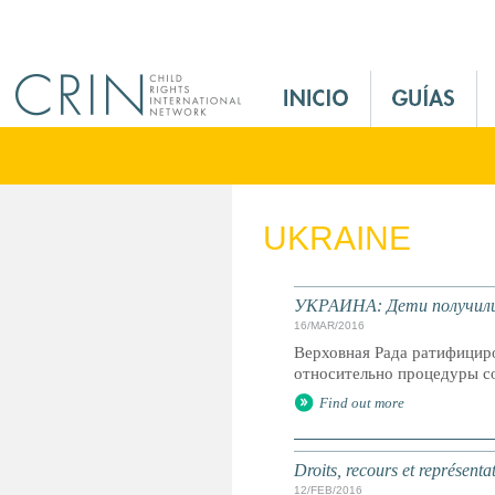
Jump to navigation
M
a
i
n
M
e
UKRAINE
n
u
E
УКРАИНА: Дети получили
s
16/MAR/2016
Верховная Рада ратифициро
относительно процедуры со
Find out more
Droits, recours et représenta
12/FEB/2016