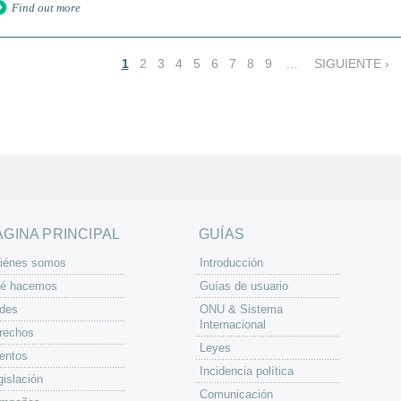
Find out more
1
2
3
4
5
6
7
8
9
…
SIGUIENTE ›
ÁGINA PRINCIPAL
GUÍAS
iénes somos
Introducción
é hacemos
Guías de usuario
des
ONU & Sistema
Internacional
rechos
Leyes
entos
Incidencia política
gislación
Comunicación