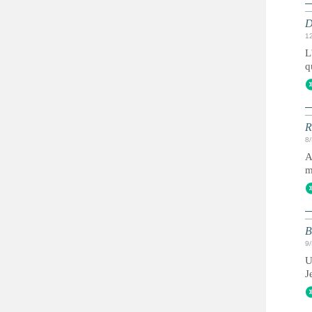
D
1
L
q
R
8
A
m
B
9
U
J