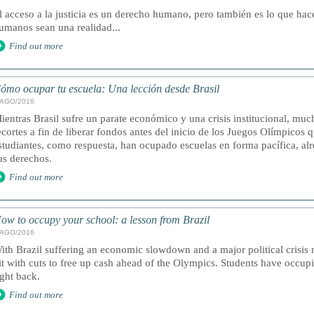
l acceso a la justicia es un derecho humano, pero también es lo que ha
umanos sean una realidad...
Find out more
ómo ocupar tu escuela: Una lección desde Brasil
/AGO/2016
ientras Brasil sufre un parate económico y una crisis institucional, muc
ecortes a fin de liberar fondos antes del inicio de los Juegos Olímpicos
studiantes, como respuesta, han ocupado escuelas en forma pacífica, alr
us derechos.
Find out more
ow to occupy your school: a lesson from Brazil
/AGO/2016
ith Brazil suffering an economic slowdown and a major political crisis
it with cuts to free up cash ahead of the Olympics. Students have occupi
ight back.
Find out more