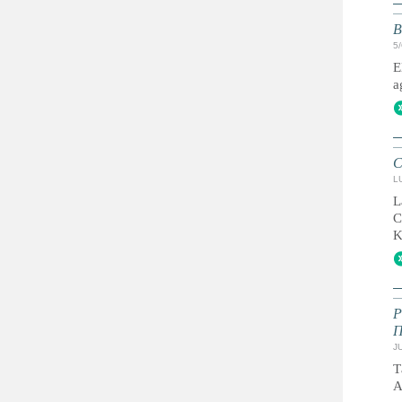
B
5
E
a
C
L
L
C
K
JU
Т
А