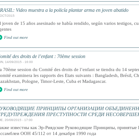
RASIL: Video muestra a la policía plantar arma en joven abatido
/OCT/2015
l joven de 15 años asesinado se había rendido, según varios testigos, c
gentes
Find out more
omité des droits de l’enfant : 70ème session
UN, 14/09/2015 - 16:00
a 70ème session du Comité des droits de l’enfant se tiendra du 14 sept
omité examinera les rapports des Etats suivants : Bangladesh, Brésil, Chi
azakhstan, Pologne, Timor-Leste, Cuba et Madagascar.
Find out more
РУКОВОДЯЩИЕ ПРИНЦИПЫ ОРГАНИЗАЦИИ ОБЪЕДИНЕНН
ПРЕДУПРЕЖДЕНИЯ ПРЕСТУПНОСТИ СРЕДИ НЕСОВЕРШЕ
E, 20/08/2015 - 17:00
акже известны как Эр-Риядские Руководящие Принципы, принятые 
ссамблеи ООН 45/112 от 14 декабря 1990 года