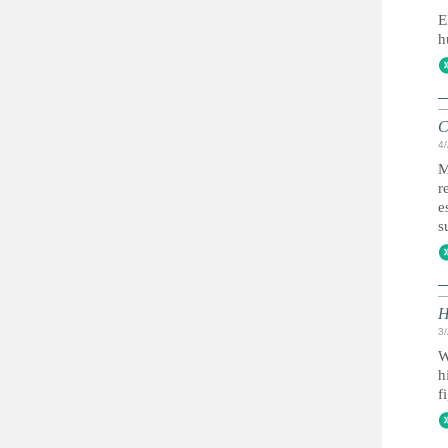
E
h
C
4
M
r
e
s
H
3
W
h
f