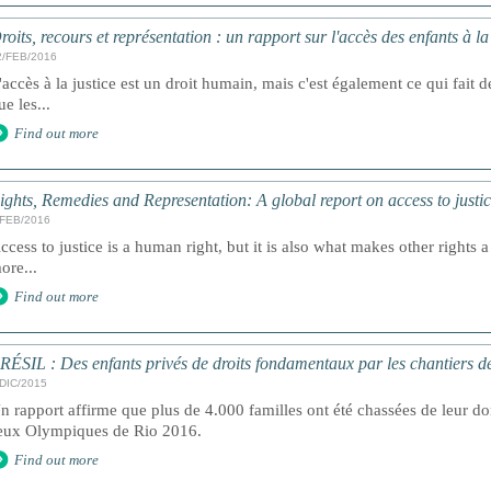
roits, recours et représentation : un rapport sur l'accès des enfants à l
2/FEB/2016
'accès à la justice est un droit humain, mais c'est également ce qui fait de
ue les...
Find out more
ights, Remedies and Representation: A global report on access to justic
/FEB/2016
ccess to justice is a human right, but it is also what makes other rights a 
ore...
Find out more
RÉSIL : Des enfants privés de droits fondamentaux par les chantiers d
/DIC/2015
n rapport affirme que plus de 4.000 familles ont été chassées de leur do
eux Olympiques de Rio 2016.
Find out more