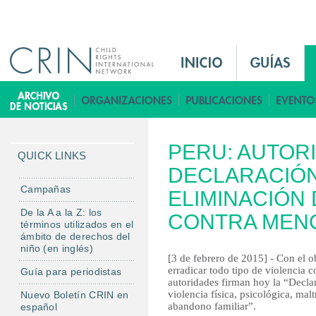
Jump to navigation
M
a
i
B
n
i
M
b
PERU: AUTOR
e
l
QUICK LINKS
n
DECLARACIÓN
i
u
o
Campañas
ELIMINACIÓN 
E
t
De la A a la Z: los
CONTRA MEN
s
e
términos utilizados en el
ámbito de derechos del
c
niño (en inglés)
a
[3 de febrero de 2015] - Con el 
erradicar todo tipo de violencia c
Guía para periodistas
autoridades firman hoy la “Declar
violencia física, psicológica, malt
Nuevo Boletín CRIN en
abandono familiar”.
español