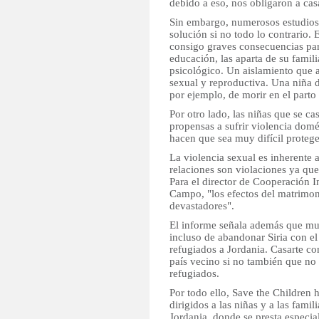
debido a eso, nos obligaron a ca
Sin embargo, numerosos estudios 
solución si no todo lo contrario. 
consigo graves consecuencias par
educación, las aparta de su famil
psicológico. Un aislamiento que a 
sexual y reproductiva. Una niña d
por ejemplo, de morir en el parto
Por otro lado, las niñas que se c
propensas a sufrir violencia domés
hacen que sea muy difícil protege
La violencia sexual es inherente 
relaciones son violaciones ya que
Para el director de Cooperación I
Campo, "los efectos del matrimo
devastadores".
El informe señala además que mu
incluso de abandonar Siria con el 
refugiados a Jordania. Casarte con
país vecino si no también que n
refugiados.
Por todo ello, Save the Children
dirigidos a las niñas y a las fam
Jordania, donde se presta especia