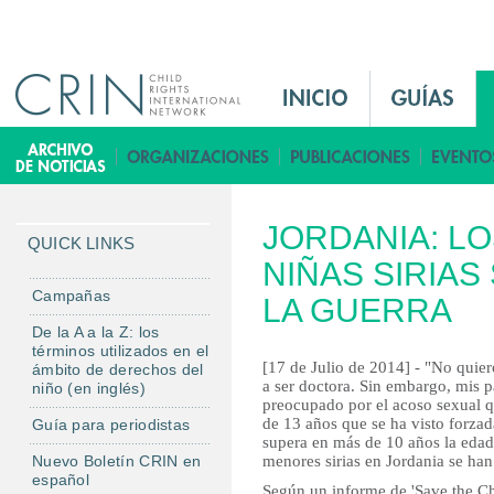
Jump to navigation
M
a
i
B
n
i
M
b
JORDANIA: L
e
l
QUICK LINKS
n
NIÑAS SIRIAS
i
u
o
Campañas
LA GUERRA
E
t
De la A a la Z: los
s
e
términos utilizados en el
[17 de Julio de 2014] - "No quier
ámbito de derechos del
c
a ser doctora. Sin embargo, mis 
niño (en inglés)
a
preocupado por el acoso sexual qu
de 13 años que se ha visto forza
Guía para periodistas
supera en más de 10 años la eda
Nuevo Boletín CRIN en
menores sirias en Jordania se ha
español
Según un informe de 'Save the Chi