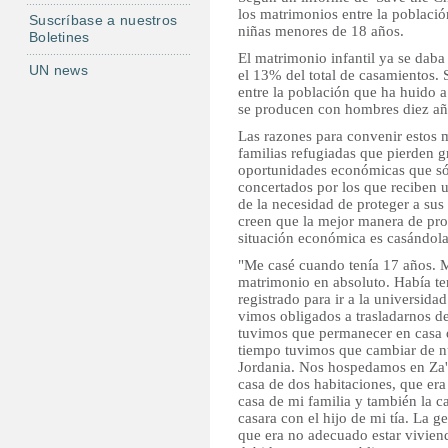
los matrimonios entre la població
Suscríbase a nuestros
niñas menores de 18 años.
Boletines
El matrimonio infantil ya se daba
UN news
el 13% del total de casamientos. 
entre la población que ha huido 
se producen con hombres diez a
Las razones para convenir estos 
familias refugiadas que pierden g
oportunidades económicas que s
concertados por los que reciben u
de la necesidad de proteger a sus
creen que la mejor manera de prote
situación económica es casándola
"Me casé cuando tenía 17 años. M
matrimonio en absoluto. Había t
registrado para ir a la universida
vimos obligados a trasladarnos de
tuvimos que permanecer en casa 
tiempo tuvimos que cambiar de nu
Jordania. Nos hospedamos en Za'
casa de dos habitaciones, que era
casa de mi familia y también la c
casara con el hijo de mi tía. La 
que era no adecuado estar vivien