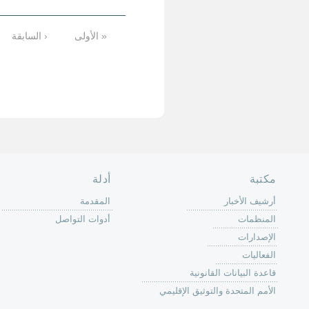
4
5
6
7
8
9
…
التالية ›
الأخيرة »
حة الرئيسية
حن
 عمل كرين
كة
وق
ون
لات
ر