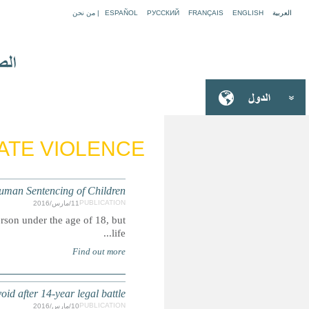
Z
The death penalty is explicitly prohibited for any offence 
BANGLADESH: Mandatory death penalt