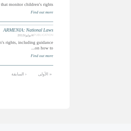
Summary: Information about institutio
Summary: General overview of Armenia's national legal provis
4
5
6
7
8
9
10
…
التالية
الأخيرة »