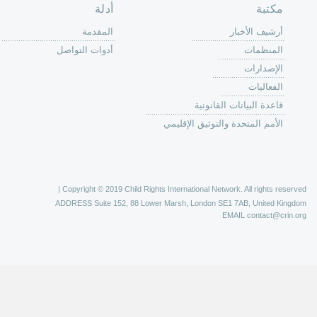
حة الرئيسية
حن
 عمل كرين
كة
وق
ون
لات
ر
ليات