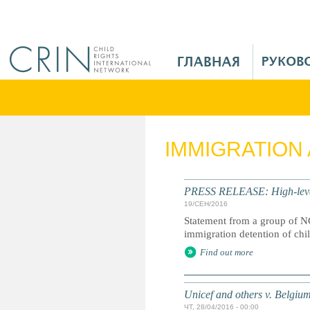
Jump to navigation
M
a
i
n
M
e
IMMIGRATION
n
u
R
PRESS RELEASE: High-level 
u
19/СЕН/2016
Statement from a group of NG
immigration detention of chi
Find out more
Unicef and others v. Belgiu
ЧТ, 28/04/2016 - 00:00