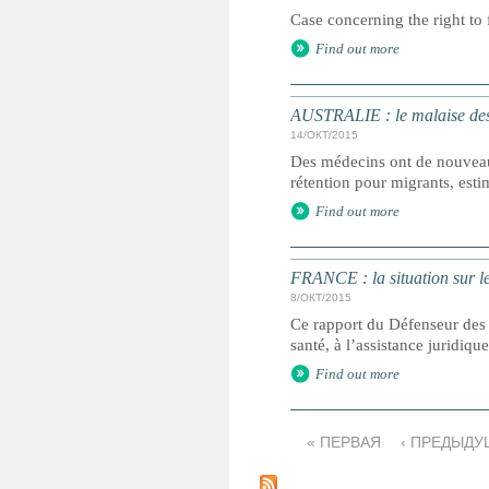
Case concerning the right to 
Find out more
AUSTRALIE : le malaise des 
14/ОКТ/2015
Des médecins ont de nouveau f
rétention pour migrants, esti
Find out more
FRANCE : la situation sur le 
8/ОКТ/2015
Ce rapport du Défenseur des 
santé, à l’assistance juridiqu
Find out more
« ПЕРВАЯ
‹ ПРЕДЫДУ
С
т