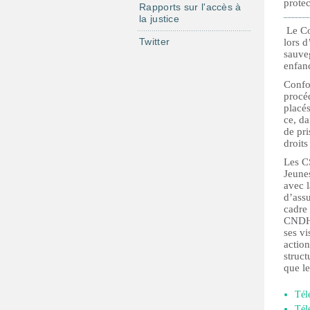
protec
Rapports sur l'accès à
la justice
Le Co
Twitter
lors d
sauveg
enfanc
Confo
procéd
placés
ce, da
de pri
droits
Les CS
Jeunes
avec l
d’assu
cadre 
CNDH a
ses vi
action
struct
que l
Tél
Tél