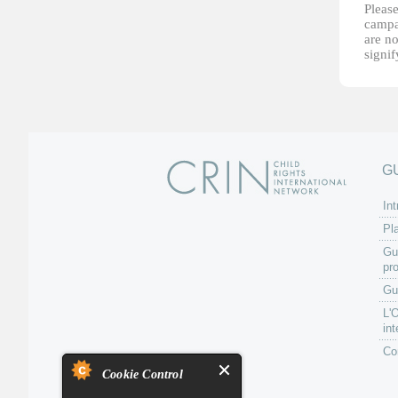
Please
campai
are no
signi
G
Int
Pl
Gu
pr
Gu
L'
int
Co
Cookie Control