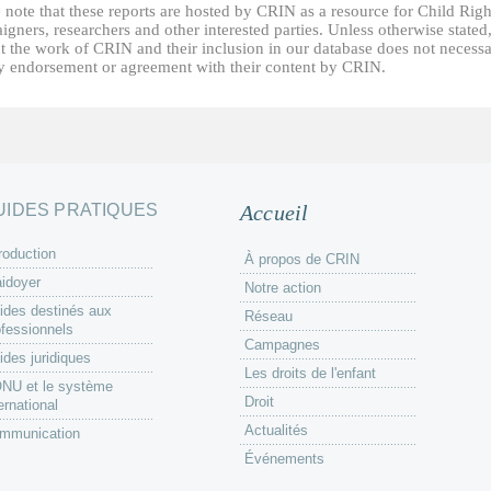
 note that these reports are hosted by CRIN as a resource for Child Righ
gners, researchers and other interested parties. Unless otherwise stated
t the work of CRIN and their inclusion in our database does not necessa
fy endorsement or agreement with their content by CRIN.
UIDES PRATIQUES
Accueil
roduction
À propos de CRIN
aidoyer
Notre action
ides destinés aux
Réseau
ofessionnels
Campagnes
ides juridiques
Les droits de l'enfant
ONU et le système
Droit
ernational
Actualités
mmunication
Événements