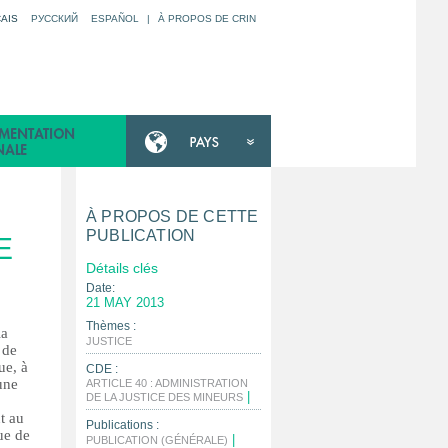
AIS
РУССКИЙ
ESPAÑOL
|
À PROPOS DE CRIN
À PROPOS DE CETTE
PUBLICATION
E
Détails clés
Date:
21 MAY 2013
Thèmes :
la
|
JUSTICE
 de
ue, à
CDE :
une
ARTICLE 40 : ADMINISTRATION
|
DE LA JUSTICE DES MINEURS
t au
Publications :
ue de
|
PUBLICATION (GÉNÉRALE)