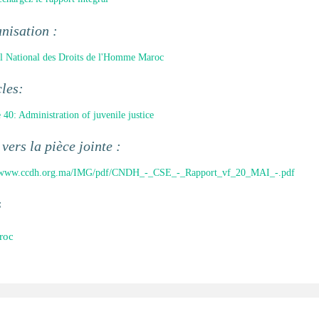
nisation :
l National des Droits de l'Homme Maroc
cles:
e 40: Administration of juvenile justice
 vers la pièce jointe :
//www.ccdh.org.ma/IMG/pdf/CNDH_-_CSE_-_Rapport_vf_20_MAI_-.pdf
s
roc