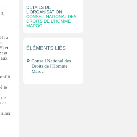
DÉTAILS DE
L'ORGANISATION
13,
CONSEIL NATIONAL DES
DROITS DE L'HOMME
MAROC
NDH a
ts
E) et
ÉLÉMENTS LIÉS
t et
 aux
Conseil National des
Droits de l'Homme
Maroc
onflit
é le
s de
s et
 ainsi