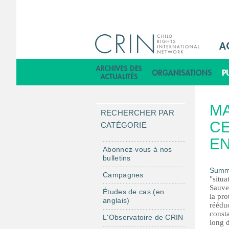
M
a
i
B
n
i
M
b
MA
e
l
RECHERCHER PAR
n
CE
i
CATÉGORIE
u
o
E
F
t
Abonnez-vous à nos
bulletins
r
h
Summ
è
Campagnes
"situ
q
Sauveg
Études de cas (en
la pro
u
anglais)
rééduc
e
consta
L'Observatoire de CRIN
long d