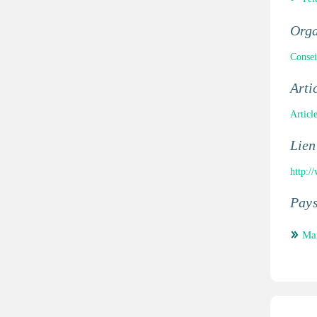
Orga
Consei
Arti
Articl
Lien
http:
Pay
Ma