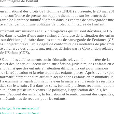
tion intégrée de l’enfant.
nseil national des droits de l’Homme (CNDH) a présenté, le 20 mai 20
’une conférence de presse son rapport thématique sur les centres de
arde de l’enfance intitulé ‘Enfants dans les centres de sauvegarde : une
e en danger, pour une politique de protection intégrée de l’enfant’.
rmément aux missions et aux prérogatives qui lui sont dévolues, le C
é, dans le cadre d’une auto saisine, à l’analyse de la situation des enfan
 sur décision judiciaire dans les centres de sauvegarde de l’enfance (CS
ns l’objectif d’évaluer le degré de conformité des modalités de placemen
se en charge des enfants aux normes définies par la Convention relative
 de l’Enfant (CDE).
E sont des établissements socio-éducatifs relevant du ministère de la
se et des Sports qui accueillent, sur décision judiciaire, des enfants en c
a loi ainsi que des enfants en situation difficile. Ils ont pour missions
rer la rééducation et la réinsertion des enfants placés. Après avoir expos
normatif international relatif au placement des enfants en institutions, le
 examiné la législation nationale en la matière et présenté les résultat
sites sur le terrain . Il a dans ce sens, formulé plusieurs recommandation
s touchant plusieurs niveaux : le politique, l’application des lois, les
ures d’accueil des enfants, la formation et le renforcement des capacités,
es mécanismes de recours pour les enfants.
échargez le résumé exécutif
échargez le rapport intégral