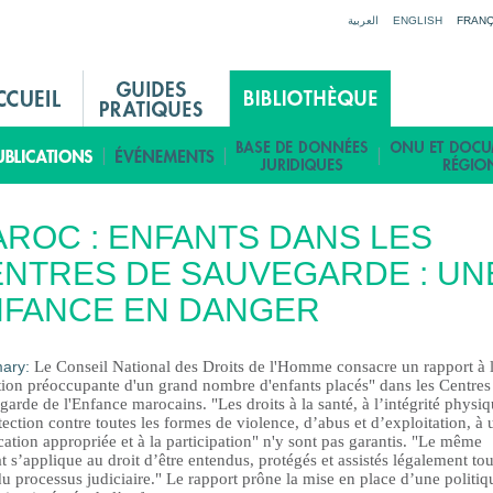
Jump to navigation
العربية
ENGLISH
FRANÇ
ROC : ENFANTS DANS LES
NTRES DE SAUVEGARDE : UN
NFANCE EN DANGER
ary:
Le Conseil National des Droits de l'Homme consacre un rapport à 
ation préoccupante d'un grand nombre d'enfants placés" dans les Centres
arde de l'Enfance marocains. "Les droits à la santé, à l’intégrité physiq
tection contre toutes les formes de violence, d’abus et d’exploitation, à 
ation appropriée et à la participation" n'y sont pas garantis. "Le même
t s’applique au droit d’être entendus, protégés et assistés légalement tou
u processus judiciaire." Le rapport prône la mise en place d’une politiq