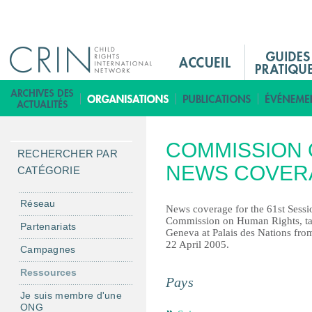
Jump to navigation
M
a
i
B
n
i
M
b
COMMISSION 
e
l
RECHERCHER PAR
n
NEWS COVER
i
CATÉGORIE
u
o
F
t
Réseau
News coverage for the 61st Sessi
r
h
Commission on Human Rights, ta
Partenariats
Geneva at Palais des Nations fro
è
22 April 2005.
Campagnes
q
u
Ressources
Pays
e
Je suis membre d'une
ONG