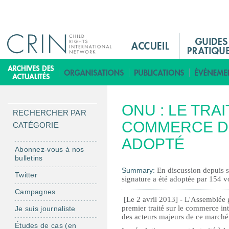
Jump to navigation
M
a
i
B
n
i
M
b
ONU : LE TRA
e
l
RECHERCHER PAR
n
COMMERCE D
i
CATÉGORIE
u
o
ADOPTÉ
F
t
Abonnez-vous à nos
bulletins
r
h
Summary:
En discussion depuis se
è
Twitter
signature a été adoptée par 154 v
q
Campagnes
u
[Le 2 avril 2013] - L'Assemblée g
premier traité sur le commerce in
Je suis journaliste
e
des acteurs majeurs de ce marché 
Études de cas (en