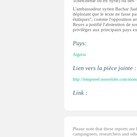
Tchétchénie ou en Syrie) ou des "c
L'ambassadeur syrien Bachar Jaafa
déplorant que le texte ne fasse p
étatiques", comme l'opposition a
Reyes a justifié l'abstention de so
privilèges aux principaux pays ex
Pays:
Algeria
Lien vers la pièce jointe 
http://tempsreel.nouvelobs.com/mon
Link :
Please note that these reports ar
campaigners, researchers and other