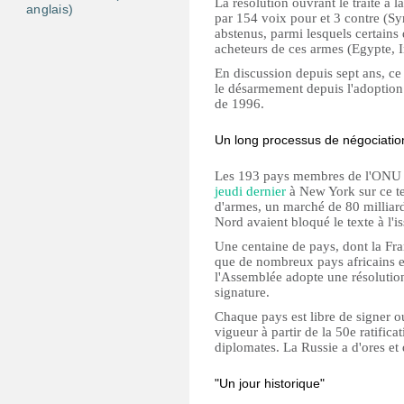
La résolution ouvrant le traité à l
anglais)
par 154 voix pour et 3 contre (Sy
abstenus, parmi lesquels certains
acheteurs de ces armes (Egypte, I
En discussion depuis sept ans, ce t
le désarmement depuis l'adoption d
de 1996.
Un long processus de négociatio
Les 193 pays membres de l'ON
jeudi dernier
à New York sur ce te
d'armes, un marché de 80 milliards
Nord avaient bloqué le texte à l'i
Une centaine de pays, dont la Fra
que de nombreux pays africains et
l'Assemblée adopte une résolution r
signature.
Chaque pays est libre de signer ou n
vigueur à partir de la 50e ratific
diplomates. La Russie a d'ores et 
"Un jour historique"