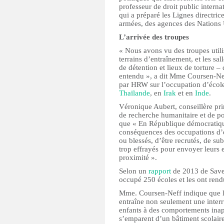
professeur de droit public interna
qui a préparé les Lignes directri
armées, des agences des Nations U
L’arrivée des troupes
« Nous avons vu des troupes utilis
terrains d’entraînement, et les sa
de détention et lieux de torture –
entendu », a dit Mme Coursen-Nef
par HRW sur l’occupation d’écol
Thaïlande
, en
Irak
et en
Inde
.
Véronique Aubert, conseillère prin
de recherche humanitaire et de po
que « En République démocratiq
conséquences des occupations d’éc
ou blessés, d’être recrutés, de sub
trop effrayés pour envoyer leurs e
proximité ».
Selon un
rapport
de 2013 de Save
occupé 250 écoles et les ont rendu
Mme. Coursen-Neff indique que la
entraîne non seulement une interr
enfants à des comportements inap
s’emparent d’un bâtiment scolaire,