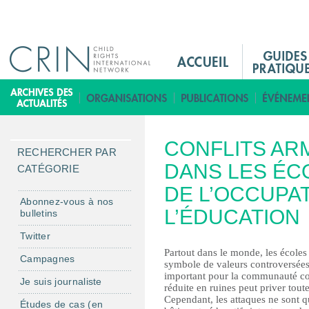
Jump to navigation
M
a
i
B
n
i
M
b
CONFLITS AR
e
l
RECHERCHER PAR
n
DANS LES ÉC
i
CATÉGORIE
u
o
DE L’OCCUPAT
F
t
Abonnez-vous à nos
L’ÉDUCATION
bulletins
r
h
è
Twitter
q
Partout dans le monde, les écoles s
Campagnes
symbole de valeurs controversées ;
u
important pour la communauté cont
Je suis journaliste
e
réduite en ruines peut priver tout
Cependant, les attaques ne sont q
Études de cas (en