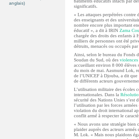
bâtiments éducatifs intacts par 
anglais)
significatifs.
« Les attaques perpétrées contre d
des enseignants et des universitai
nombre encore plus important enco
éducatif », a dit à IRIN
Zama Cou
chargée des droits des enfants 
milliers de personnes ont été priv
détruits, menacés ou occupés par
Ainsi, selon le bureau du Fonds 
Soudan du Sud, où des
violences
accueillant environ 8 000 élèves 
du mois de mai. Aasmund Lok, res
de l’UNICEF à Djouba, a dit que «
de différents acteurs gouverneme
L’utilisation militaire des écoles 
internationales. Dans la
Résoluti
sécurité des Nations Unies s’est 
l’utilisation par les forces armée
violation du droit international app
conflit armé à respecter le caractè
« Nous avons une stratégie bien 
plaider auprès des acteurs armés qu
M. Lok. « Mais nous plaidons ég