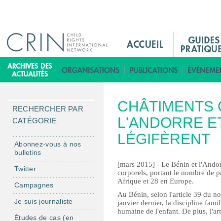
Jump to navigation
M
a
i
B
n
i
M
b
CHÂTIMENTS 
e
l
RECHERCHER PAR
n
L'ANDORRE ET
i
CATÉGORIE
u
o
LÉGIFÈRENT
F
t
Abonnez-vous à nos
bulletins
r
h
[mars 2015] - Le Bénin et l'Andor
è
Twitter
corporels, portant le nombre de p
q
Afrique et 28 en Europe.
Campagnes
u
Au Bénin, selon l'article 39 du n
Je suis journaliste
e
janvier dernier, la discipline fami
humaine de l'enfant. De plus, l'ar
Études de cas (en