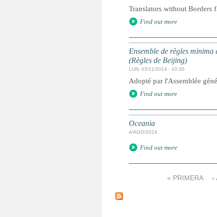
Translators without Borders f
Find out more
Ensemble de règles minima d
(Règles de Beijing)
LUN, 03/11/2014 - 10:30
Adopté par l'Assemblée géné
Find out more
Oceania
4/AGO/2014
Find out more
« PRIMERA
‹
P
á
g