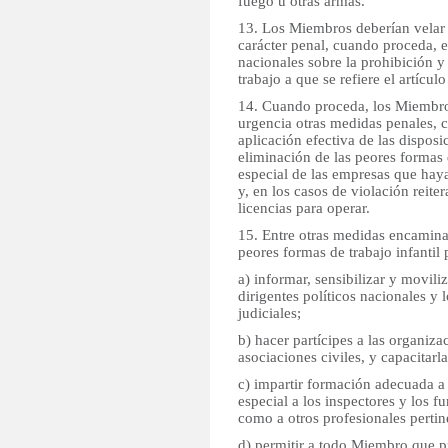
fuego u otras armas.
13. Los Miembros deberían velar
carácter penal, cuando proceda, e
nacionales sobre la prohibición y 
trabajo a que se refiere el artícul
14. Cuando proceda, los Miembros
urgencia otras medidas penales, ci
aplicación efectiva de las disposi
eliminación de las peores formas d
especial de las empresas que hayan
y, en los casos de violación reit
licencias para operar.
15. Entre otras medidas encaminad
peores formas de trabajo infantil p
a) informar, sensibilizar y moviliz
dirigentes políticos nacionales y 
judiciales;
b) hacer partícipes a las organiz
asociaciones civiles, y capacitarla
c) impartir formación adecuada a
especial a los inspectores y los f
como a otros profesionales pertin
d) permitir a todo Miembro que pr