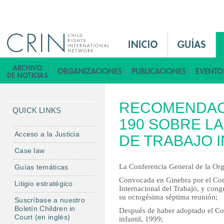
Jump to navigation
M
a
i
B
n
i
M
b
RECOMENDACI
e
l
QUICK LINKS
n
190 SOBRE L
i
u
o
Acceso a la Justicia
DE TRABAJO I
E
t
Case law
s
e
La Conferencia General de la Org
Guías temáticas
c
Convocada en Ginebra por el Con
a
Litigio estratégico
Internacional del Trabajo, y cong
su octogésima séptima reunión;
Suscríbase a nuestro
Boletín Children in
Después de haber adoptado el Con
Court (en inglés)
infantil, 1999;