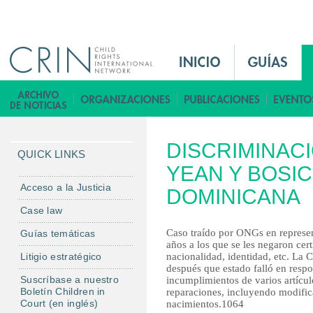
Jump to navigation
M
a
i
B
n
i
M
b
DISCRIMINACI
e
l
QUICK LINKS
n
YEAN Y BOSIC
i
u
o
Acceso a la Justicia
DOMINICANA
E
t
Case law
s
e
Caso traído por ONGs en represen
Guías temáticas
c
años a los que se les negaron cert
a
Litigio estratégico
nacionalidad, identidad, etc. La 
después que estado falló en res
Suscríbase a nuestro
incumplimientos de varios artíc
Boletín Children in
reparaciones, incluyendo modifica
Court (en inglés)
nacimientos.
1064