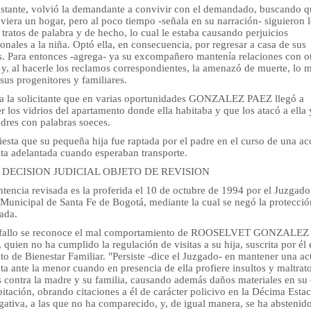
stante, volvió la demandante a convivir con el demandado, buscando q
uviera un hogar, pero al poco tiempo -señala en su narración- siguieron 
tratos de palabra y de hecho, lo cual le estaba causando perjuicios
nales a la niña. Optó ella, en consecuencia, por regresar a casa de sus
s. Para entonces -agrega- ya su excompañero mantenía relaciones con o
 y, al hacerle los reclamos correspondientes, la amenazó de muerte, lo
sus progenitores y familiares.
a la solicitante que en varias oportunidades GONZALEZ PAEZ llegó a
 los vidrios del apartamento donde ella habitaba y que los atacó a ella 
adres con palabras soeces.
esta que su pequeña hija fue raptada por el padre en el curso de una ac
nta adelantada cuando esperaban transporte.
LA DECISION JUDICIAL OBJETO DE REVISION
tencia revisada es la proferida el 10 de octubre de 1994 por el Juzgad
 Municipal de Santa Fe de Bogotá, mediante la cual se negó la protecció
tada.
 fallo se reconoce el mal comportamiento de ROOSELVET GONZALEZ
quien no ha cumplido la regulación de visitas a su hija, suscrita por él 
uto de Bienestar Familiar. "Persiste -dice el Juzgado- en mantener una ac
ta ante la menor cuando en presencia de ella profiere insultos y maltrat
s contra la madre y su familia, causando además daños materiales en su
itación, obrando citaciones a él de carácter policivo en la Décima Esta
gativa, a las que no ha comparecido, y, de igual manera, se ha abstenid