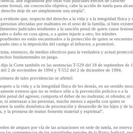
uencia, aún lográndose por otras vías judiciales efectos de carácter
nte formal, sin concreción objetiva, cabe la acción de tutela para alca
l derecho deje de ser simplemente una utopía".
a evidente que, respecto del derecho a la vida y a la integridad física y
 personas afectadas por maltratos en el seno de la familia, si bien existe
imientos judiciales tendientes a la sanción penal de quien cause lesion
ales o daño en cosa ajena, o a quien injurie a otro, los trámites
spondientes no están encaminados a la protección de quien se encuentra
ado sino a la imposición del castigo al infractor, a posteriori.
trata, entonces, de medios efectivos para la verdadera y actual protecci
erechos fundamentales en juego.
 dijo la Corte también en las sentencias T-529 del 18 de septiembre de 
 del 2 de noviembre de 1994 y T-552 del 2 de diciembre de 1994.
primera de tales providencias se afirmó:
 respeto a la vida y a la integridad física de los demás, en un sentido mor
camente extenso que no se reduce sólo a la prevención policiva o a la
ión penal del agresor, comporta el deber de no maltratar, ni ofender, ni
rar, ni amenazar a las personas, mucho menos a aquella con quien se
ten la unión doméstica de procreación y desarrollo de los hijos y de la
a, y la promesa de mutuo fomento material y espiritual".
 orden de amparo por vía de las actuaciones en sede de tutela, no enerva 
ye las competencias de las autoridades penales de la Rama Judicial, pu