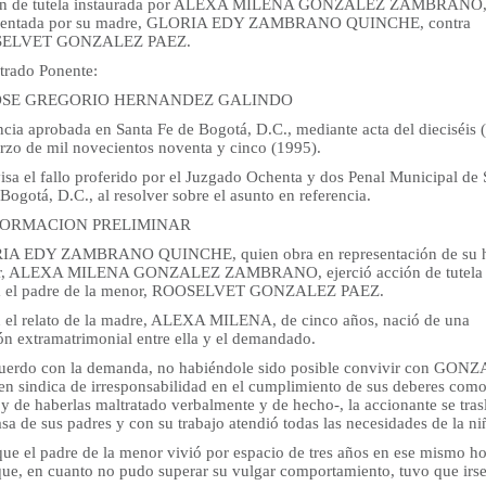
ón de tutela instaurada por ALEXA MILENA GONZALEZ ZAMBRANO
esentada por su madre, GLORIA EDY ZAMBRANO QUINCHE, contra
ELVET GONZALEZ PAEZ.
trado Ponente:
JOSE GREGORIO HERNANDEZ GALINDO
ncia aprobada en Santa Fe de Bogotá, D.C., mediante acta del dieciséis 
rzo de mil novecientos noventa y cinco (1995).
isa el fallo proferido por el Juzgado Ochenta y dos Penal Municipal de 
Bogotá, D.C., al resolver sobre el asunto en referencia.
NFORMACION PRELIMINAR
A EDY ZAMBRANO QUINCHE, quien obra en representación de su h
r, ALEXA MILENA GONZALEZ ZAMBRANO, ejerció acción de tutela
a el padre de la menor, ROOSELVET GONZALEZ PAEZ.
 el relato de la madre, ALEXA MILENA, de cinco años, nació de una
ón extramatrimonial entre ella y el demandado.
uerdo con la demanda, no habiéndole sido posible convivir con GON
ien sindica de irresponsabilidad en el cumplimiento de sus deberes com
y de haberlas maltratado verbalmente y de hecho-, la accionante se tras
asa de sus padres y con su trabajo atendió todas las necesidades de la ni
que el padre de la menor vivió por espacio de tres años en ese mismo h
que, en cuanto no pudo superar su vulgar comportamiento, tuvo que irse