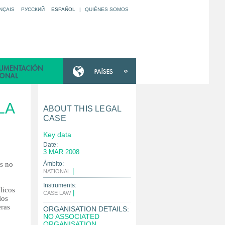
NÇAIS
РУССКИЙ
ESPAÑOL
|
QUIÉNES SOMOS
LA
ABOUT THIS LEGAL
CASE
Key data
Date:
3 MAR 2008
es no
Ámbito:
|
NATIONAL
Instruments:
licos
|
CASE LAW
los
eras
ORGANISATION DETAILS:
NO ASSOCIATED
ORGANISATION