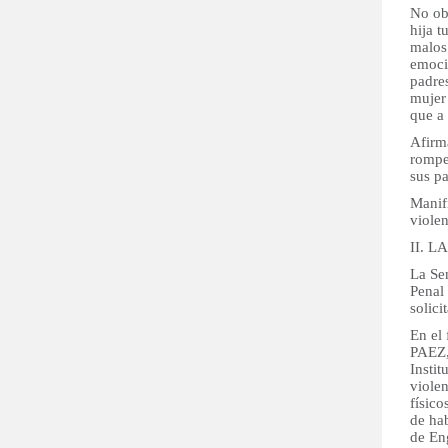
No ob
hija t
malos 
emocio
padre
mujer
que a 
Afirm
romper
sus p
Manifi
viole
II. 
La Sen
Penal
solici
En el
PAEZ, 
Instit
violen
físico
de hab
de En