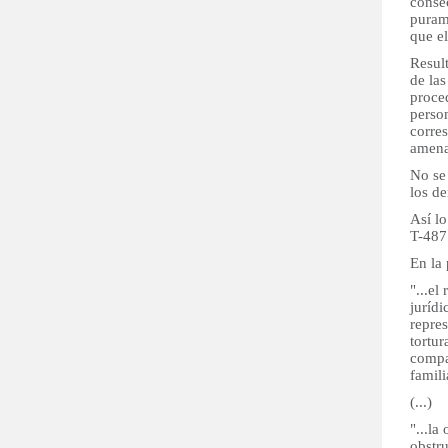
consec
purame
que e
Result
de las
proced
person
corre
amenaz
No se 
los d
Así lo
T-487
En la 
"...el
jurídi
repres
tortu
compar
famili
(...)
"...la
obstru