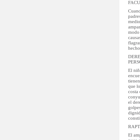
FACU
Cuando
padres
medio
ampar
modo 
causas
flagra
hecho
DERE
PERS
El niñ
encuen
tienen
que lo
costa 
conyug
el der
golpes
digni
consti
RAPT
El amp