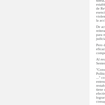
tutela
establ
de Re
esenci
violen
la acc
De acu
reiter
para r
judic
Pero d
eficaz
compr
Al res
Sente
"Consi
Políti
..." c
entend
restab
tiene 
efect
lograr
consa