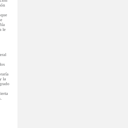
cción
ión
a
unque
de
ñía
a le
eral
los
raría
y la
 grado
ierta
.