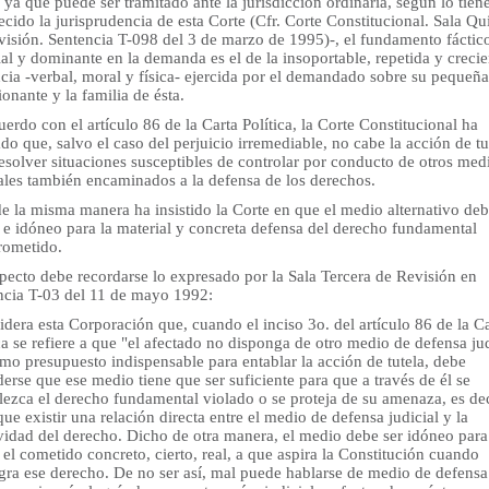
, ya que puede ser tramitado ante la jurisdicción ordinaria, según lo tien
ecido la jurisprudencia de esta Corte (Cfr. Corte Constitucional. Sala Qu
visión. Sentencia T-098 del 3 de marzo de 1995)-, el fundamento fáctic
al y dominante en la demanda es el de la insoportable, repetida y crecie
cia -verbal, moral y física- ejercida por el demandado sobre su pequeña 
ionante y la familia de ésta.
erdo con el artículo 86 de la Carta Política, la Corte Constitucional ha
ado que, salvo el caso del perjuicio irremediable, no cabe la acción de tu
esolver situaciones susceptibles de controlar por conducto de otros med
iales también encaminados a la defensa de los derechos.
e la misma manera ha insistido la Corte en que el medio alternativo deb
 e idóneo para la material y concreta defensa del derecho fundamental
ometido.
pecto debe recordarse lo expresado por la Sala Tercera de Revisión en
ncia T-03 del 11 de mayo 1992:
dera esta Corporación que, cuando el inciso 3o. del artículo 86 de la C
ca se refiere a que "el afectado no disponga de otro medio de defensa jud
omo presupuesto indispensable para entablar la acción de tutela, debe
erse que ese medio tiene que ser suficiente para que a través de él se
lezca el derecho fundamental violado o se proteja de su amenaza, es dec
que existir una relación directa entre el medio de defensa judicial y la
ividad del derecho. Dicho de otra manera, el medio debe ser idóneo para
 el cometido concreto, cierto, real, a que aspira la Constitución cuando
gra ese derecho. De no ser así, mal puede hablarse de medio de defensa