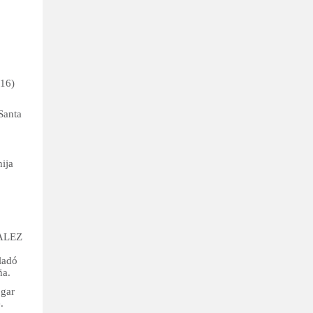
,
(16)
Santa
ija
ZALEZ
o
ladó
ña.
ogar
.