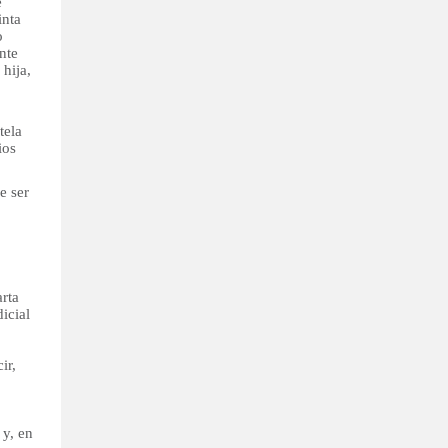
e
inta
o
nte
hija,
tela
ios
e ser
arta
icial
ir,
 y, en