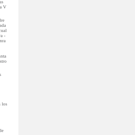
as
ía V
dre
ada
cual
a -
nra
anta
stro
s
 los
de