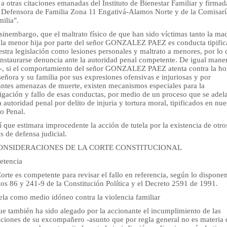
r a otras citaciones emanadas del Instituto de Bienestar Familiar y firmad
a Defensora de Familia Zona 11 Engativá-Alamos Norte y de la Comisar
ilia".
sinembargo, que el maltrato físico de que han sido víctimas tanto la ma
la menor hija por parte del señor GONZALEZ PAEZ es conducta tipific
stra legislación como lesiones personales y maltrato a menores, por lo 
instaurarse denuncia ante la autoridad penal competente. De igual maner
-, si el comportamiento del señor GONZALEZ PAEZ atenta contra la ho
señora y su familia por sus expresiones ofensivas e injuriosas y por
antes amenazas de muerte, existen mecanismos especiales para la
tigación y fallo de esas conductas, por medio de un proceso que se adel
a autoridad penal por delito de injuria y tortura moral, tipificados en nue
o Penal.
í que estimara improcedente la acción de tutela por la existencia de otro
 de defensa judicial.
 CONSIDERACIONES DE LA CORTE CONSTITUCIONAL
tencia
orte es competente para revisar el fallo en referencia, según lo disponen
los 86 y 241-9 de la Constitución Política y el Decreto 2591 de 1991.
ela como medio idóneo contra la violencia familiar
e también ha sido alegado por la accionante el incumplimiento de las
aciones de su excompañero -asunto que por regla general no es materia 