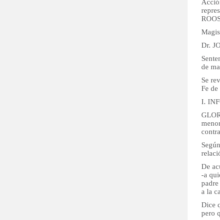
Acci
repr
ROOS
Magis
Dr. 
Sente
de ma
Se rev
Fe de 
I. I
GLORI
meno
contr
Según
relaci
De ac
-a qu
padre 
a la c
Dice 
pero 