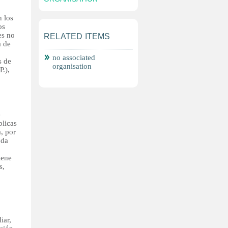
n los
os
es no
RELATED ITEMS
a de
no associated
s de
organisation
P.),
e
blicas
a, por
oda
iene
s,
iar,