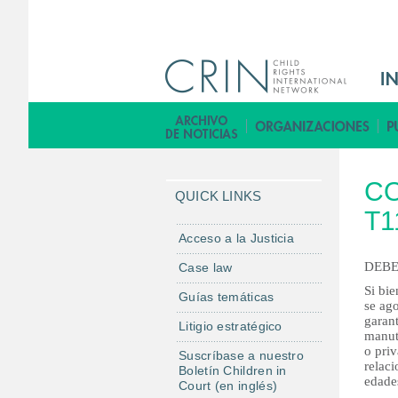
M
a
i
B
n
i
M
b
CO
e
l
QUICK LINKS
n
T1
i
u
o
Acceso a la Justicia
E
t
DEBE
Case law
s
e
Si bie
Guías temáticas
c
se ag
garan
a
Litigio estratégico
manut
o priv
Suscríbase a nuestro
relaci
Boletín Children in
edade
Court (en inglés)