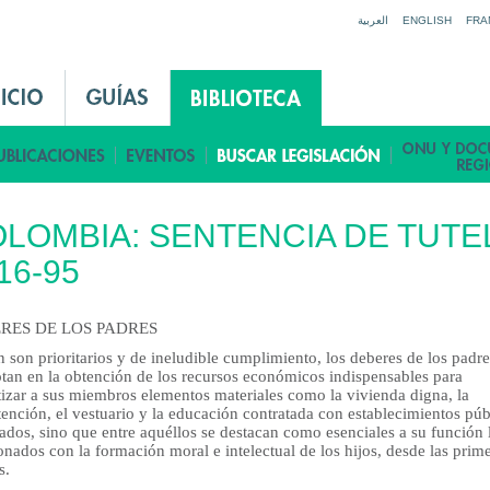
Jump to navigation
العربية
ENGLISH
FRA
LOMBIA: SENTENCIA DE TUTE
16-95
RES DE LOS PADRES
n son prioritarios y de ineludible cumplimiento, los deberes de los padr
otan en la obtención de los recursos económicos indispensables para
tizar a sus miembros elementos materiales como la vivienda digna, la
ención, el vestuario y la educación contratada con establecimientos púb
ados, sino que entre aquéllos se destacan como esenciales a su función 
onados con la formación moral e intelectual de los hijos, desde las prim
s.