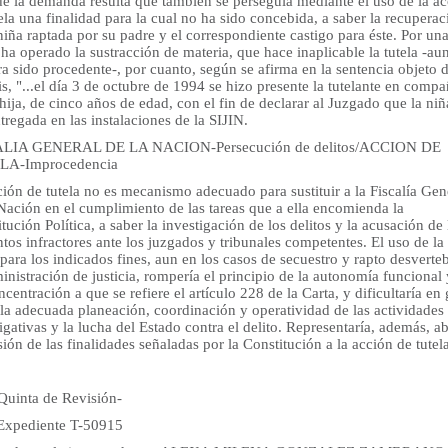
de la demanda resulta que también se perseguía mediante el uso de la a
ela una finalidad para la cual no ha sido concebida, a saber la recuperac
niña raptada por su padre y el correspondiente castigo para éste. Por un
 ha operado la sustracción de materia, que hace inaplicable la tutela -a
a sido procedente-, por cuanto, según se afirma en la sentencia objeto 
is, "...el día 3 de octubre de 1994 se hizo presente la tutelante en compa
hija, de cinco años de edad, con el fin de declarar al Juzgado que la niñ
tregada en las instalaciones de la SIJIN.
ALIA GENERAL DE LA NACION-Persecución de delitos/ACCION DE
LA-Improcedencia
ión de tutela no es mecanismo adecuado para sustituir a la Fiscalía Gen
Nación en el cumplimiento de las tareas que a ella encomienda la
tución Política, a saber la investigación de los delitos y la acusación de 
tos infractores ante los juzgados y tribunales competentes. El uso de la
 para los indicados fines, aun en los casos de secuestro y rapto desverteb
inistración de justicia, rompería el principio de la autonomía funcional 
centración a que se refiere el artículo 228 de la Carta, y dificultaría en
la adecuada planeación, coordinación y operatividad de las actividades
igativas y la lucha del Estado contra el delito. Representaría, además, ab
sión de las finalidades señaladas por la Constitución a la acción de tutela
 Quinta de Revisión-
 Expediente T-50915