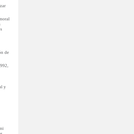
nzar
 moral
n
es
ón de
1992,
al y
ni
es