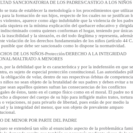
LTAD SANCIONATORIA DE LOS PADRES/CASTIGO A LOS NIÑOS
 se trata de establecer la metodología o los procedimientos que utiliza
 para la formación de sus hijos, respecto de los cuales no se justifican l
s violentos, aparece como algo indubitable que la violencia de los padr
ada siquiera en la mínima explicación del quehacer educativo y dirigid
indiscriminado contra quienes conforman el hogar, teniendo por únicas
 la irascibilidad y la sinrazón, es del todo ilegítima y representa, ademá
nte violación de los derechos fundamentales de los niños (artículo 44 C.
 punible que debe ser sancionado como lo dispone la normatividad.
CHOS DE LOS NIÑOS-Protección/DERECHO A LA INTEGRIDAD
ONAL/MALTRATO A MENORES
o, por la debilidad que le es característica y por la indefensión en que s
tra, es sujeto de especial protección constitucional. Las autoridades pú
 la obligación de velar, dentro de sus respectivas órbitas de competenci
s niños no sean objeto de la brutalidad de sus padres y deben evitar a t
que sean aquéllos quienes sufran las consecuencias de los conflictos
ales de éstos, tanto en el campo físico como en el moral. El padre no t
echo a disponer del cuerpo de su hijo para infligirle malos tratos, tortura
 o vejaciones, ni para privarlo de libertad, pues están de por medio la
dad y la integridad del menor, que son objeto de prevalente amparo
tucional.
O DE MENOR POR PARTE DEL PADRE
aro se extenderá tan sólo al enunciado aspecto de la problemática famil