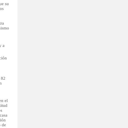
ue su
los
tra
 mismo
y a
ción
o 82
n
en el
titud
os
 casa
ción
o de