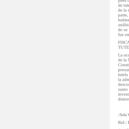
pues 
de tut
de la 
parte,
hubier
anális
de su 
fue en
FISC
TUTE
La acc
de la 
Consti
presun
tutela
la adm
descon
sumo 
invest
distor
-Sala
Ref.: