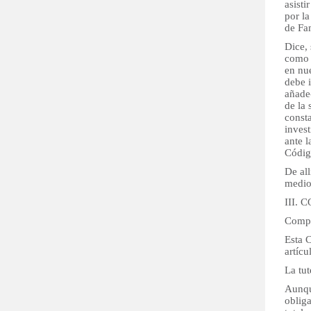
asisti
por l
de Fam
Dice, 
como 
en nue
debe 
añade
de la 
const
inves
ante l
Códig
De all
medios
III.
Compe
Esta C
artícu
La tut
Aunqu
oblig