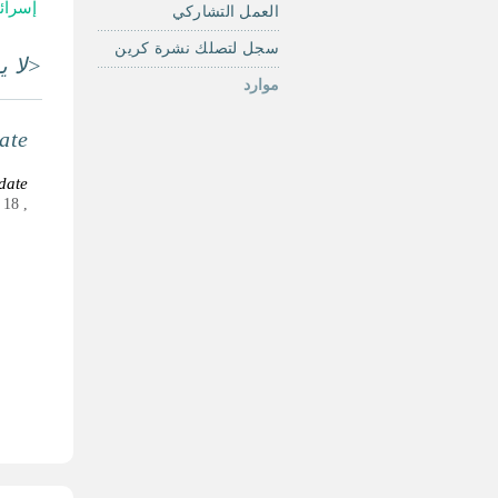
إسرائ
العمل التشاركي
سجل لتصلك نشرة كرين
<لا ي
موارد
ate
date
, Children 0 - 18