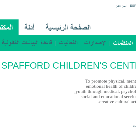
Jump to navigation
ES
|
من نحن
M
a
i
n
M
SPAFFORD CHILDREN'S CEN
e
n
u
To promote physical, ment
emotional health of childr
A
youth through medical, psycholo
r
social and educational servi
creative cultural acti
ل