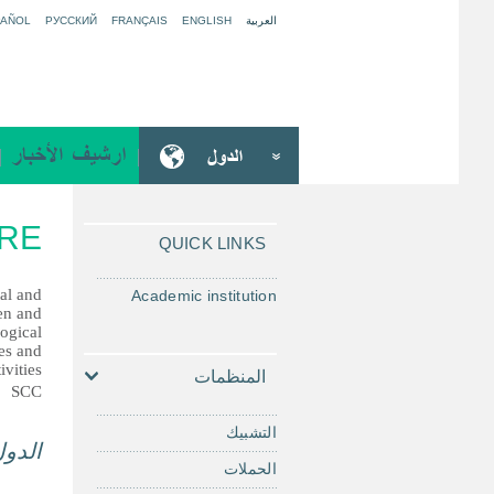
العربية
ENGLISH
FRANÇAIS
РУССКИЙ
PAÑOL
م
ك
ت
TRE
ب
QUICK LINKS
ة
al and
Academic institution
en and
gical,
ces and
vities.
المنظمات
SCC
التشبيك
الدو
الحملات