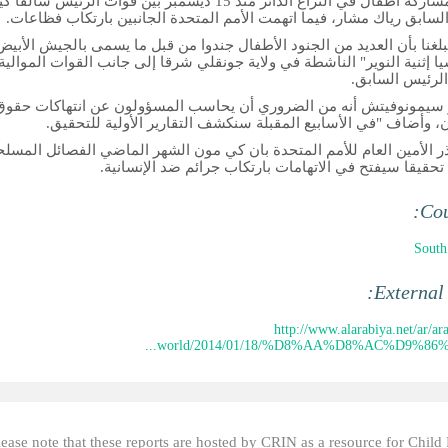
تفيد بمشاركة أطفال في النزاع الدائر منذ 15 ديسمبر بين قوات الرئيس سالفا 
 السابق رياك مشار، فيما اتهمت الأمم المتحدة الجانبين بارتكاب فظاعات.
بلغنا بأن العديد من الجنود الأطفال جندوا من قبل ما يسمى بالجيش الأبيض
يا إثنية النوير" الناشطة في ولاية جونقلي شرقا إلى جانب القوات الموالية
الرئيس السابق.
 سيمونوفيتش أنه من الضروري أن يحاسب المسؤولون عن انتهاكات حقوق
ن، وأضاف "في الأسابيع المقبلة سنكشف التقارير الأولية للتحقيق.
ر الأمين العام للأمم المتحدة بان كي مون الشهر الماضي الفصائل المسلح
تحقيقا سيفتح في الاتهامات بارتكاب جرائم ضد الإنسانية.
Cou
South
External
http://www.alarabiya.net/ar/ar
world/2014/01/18/%D8%AA%D8%AC%D9%86%D9
lease note that these reports are hosted by CRIN as a resource for Child