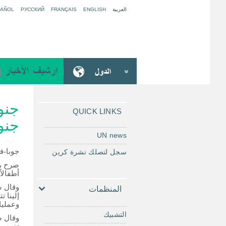
العربية
ENGLISH
FRANÇAIS
РУССКИЙ
PAÑOL
م
ك
ت
جنو
ب
QUICK LINKS
جنو
ة
UN news
جوبا-
سجل لتصلك نشرة كرين
صرح مس
أطفالا
وقال س
المنظمات
إلينا 
وعمليا
التشبيك
وقال ص