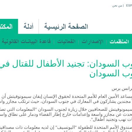
Jump to navigation
ES
|
من نحن
M
a
i
n
M
ب السودان: تجنيد الأطفال للقتال في
e
ب السودان
n
u
A
فرانس برس
r
اعد الأمين العام للأمم المتحدة لحقوق الإنسان إيفان سيمونوفيتش أن
ً مجندين يشاركون في المعارك في جنوب السودان، حيث ترتكب مجازر واس
يمونوفيتش للصحافيين خلال زيارة لجنوب السودان "المعلومات التي تص
تتحدث عن مجازر واسعة وإعدامات خارج إطار القضاء ودمار على نطاق واس
ت نهب وتجنيد أطفال".
ندوق الأمم المتحدة للطفولة "اليونسيف" إن لديه معلومات ذات مصداقية