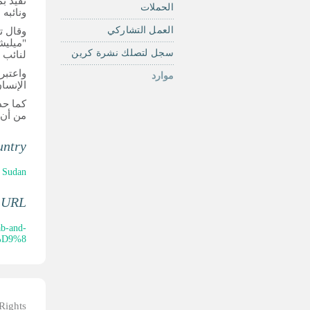
الحملات
ونائبه
العمل التشاركي
وقال ت
"ميليش
سجل لتصلك نشرة كرين
لنائب 
واعتبر
موارد
الإنسا
كما حذ
من أن 
ntry:
 Sudan
 URL:
ab-and-
%8...
 Rights