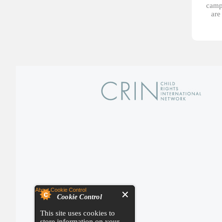
campa
are
About Cookie Control
Cookie Control
This site uses cookies to
store information on your